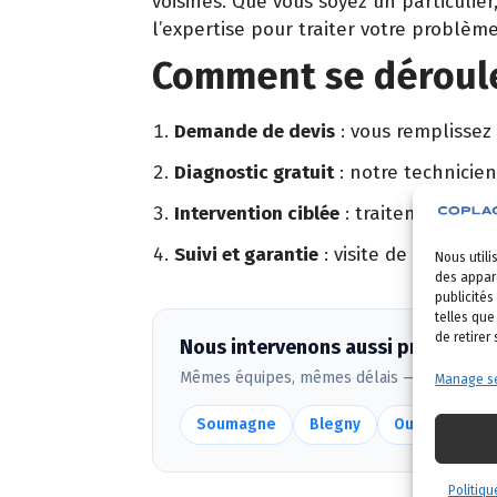
voisines. Que vous soyez un particuli
l’expertise pour traiter votre problème
Comment se déroule
Demande de devis
: vous remplissez
Diagnostic gratuit
: notre technicien
Intervention ciblée
: traitement adapt
Suivi et garantie
: visite de contrôle 
Nous utili
des appare
publicités
telles que
de retirer
Nous intervenons aussi près de He
Mêmes équipes, mêmes délais — voir
toute
Manage se
Soumagne
Blegny
Oupeye
F
Politiqu