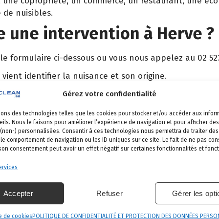
er, une copropriété, un commerce, un restaurant, une éc
 de nuisibles.
 une intervention à Herve ?
 le formulaire ci-dessous ou vous nous appelez au 02 52
 vient identifier la nuisance et son origine.
é, produits certifiés, sécurité maximale, discrétion gara
Gérez votre confidentialité
et garantie de résultat.
sons des technologies telles que les cookies pour stocker et/ou accéder aux infor
ils. Nous le faisons pour améliorer l’expérience de navigation et pour afficher des
 (non-) personnalisées. Consentir à ces technologies nous permettra de traiter d
 le comportement de navigation ou les ID uniques sur ce site. Le fait de ne pas con
 son consentement peut avoir un effet négatif sur certaines fonctionnalités et fonct
rve
s nos communes
.
rvices
léron
Beyne-Heusay
Bassenge
Accepter
Refuser
Gérer les opt
e de cookies
POLITIQUE DE CONFIDENTIALITÉ ET PROTECTION DES DONNÉES PERSO