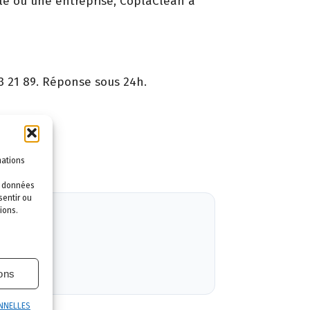
ole ou une entreprise, CoplaClean a
3 21 89. Réponse sous 24h.
ntie.
mations
es données
sentir ou
ions.
ions
NNELLES