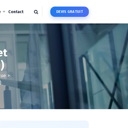
é
Contact
D
E
V
I
S
G
R
A
T
U
I
T
et
)
que
>
)