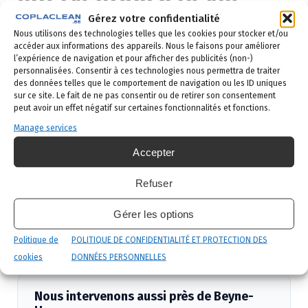
Heusay ?
Gérez votre confidentialité
Nous utilisons des technologies telles que les cookies pour stocker et/ou
accéder aux informations des appareils. Nous le faisons pour améliorer
Demande de devis
: vous remplissez le
l’expérience de navigation et pour afficher des publicités (non-)
personnalisées. Consentir à ces technologies nous permettra de traiter
formulaire ci-dessous ou vous nous appelez au
des données telles que le comportement de navigation ou les ID uniques
02 523 21 89. Réponse sous 24h.
sur ce site. Le fait de ne pas consentir ou de retirer son consentement
peut avoir un effet négatif sur certaines fonctionnalités et fonctions.
Diagnostic gratuit
: notre technicien vient
Manage services
identifier la nuisance et son origine.
Accepter
Intervention ciblée
: traitement adapté,
produits certifiés, sécurité maximale, discrétion
Refuser
garantie.
Gérer les options
Suivi et garantie
: visite de contrôle et garantie
de résultat.
Politique de
POLITIQUE DE CONFIDENTIALITÉ ET PROTECTION DES
cookies
DONNÉES PERSONNELLES
Nous intervenons aussi près de Beyne-