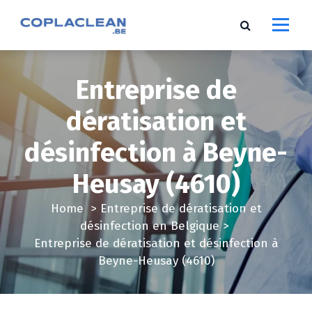
S
k
i
p
t
Entreprise de
o
c
dératisation et
o
désinfection à Beyne-
n
t
Heusay (4610)
e
n
Home
>
Entreprise de dératisation et
t
désinfection en Belgique
>
Entreprise de dératisation et désinfection à
Beyne-Heusay (4610)