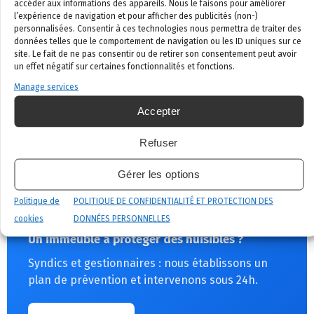
accéder aux informations des appareils. Nous le faisons pour améliorer
Suivi documenté
— rapports horodatés, plans de
l’expérience de navigation et pour afficher des publicités (non-)
station, historique annuel prêt pour les audits.
personnalisées. Consentir à ces technologies nous permettra de traiter des
données telles que le comportement de navigation ou les ID uniques sur ce
site. Le fait de ne pas consentir ou de retirer son consentement peut avoir
Zone d’intervention
un effet négatif sur certaines fonctionnalités et fonctions.
Manage services
CoplaClean intervient pour les syndics et bailleurs à
Bruxelles, en Brabant wallon, à Liège, Namur,
Accepter
Charleroi, Mons, Tournai et communes voisines. Que
vous gériez un immeuble indépendant ou un
Refuser
portefeuille de plusieurs bâtiments, nous adaptons
Gérer les options
notre approche.
Politique de
POLITIQUE DE CONFIDENTIALITÉ ET PROTECTION DES
cookies
DONNÉES PERSONNELLES
Un immeuble à protéger des nuisibles ?
Syndics et gestionnaires : nous établissons un
plan de prévention et intervenons sous 24h.