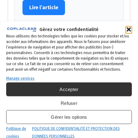
Lire l’article
Gérez votre confidentialité
Nous utilisons des technologies telles que les cookies pour stocker et/ou
Demandez votre devis gratuit
accéder aux informations des appareils. Nous le faisons pour améliorer
l’expérience de navigation et pour afficher des publicités (non-)
personnalisées. Consentir à ces technologies nous permettra de traiter
des données telles que le comportement de navigation ou les ID uniques
sur ce site. Le fait de ne pas consentir ou de retirer son consentement
Cafards chez vous ? On
peut avoir un effet négatif sur certaines fonctionnalités et fonctions.
intervient sous 24h
Manage services
Accepter
Comme pour la famille de Charleroi,
décrivez-nous votre situation : un
Refuser
spécialiste vous rappelle avec un devis
gratuit et sans engagement.
Gérer les options
Politique de
POLITIQUE DE CONFIDENTIALITÉ ET PROTECTION DES
02 523 21 89
cookies
DONNÉES PERSONNELLES