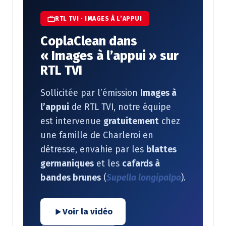
RTL TVI · IMAGES À L’APPUI
CoplaClean dans
« Images à l’appui » sur
RTL TVI
Sollicitée par l’émission
Images à
l’appui
de RTL TVI, notre équipe
est intervenue
gratuitement
chez
une famille de Charleroi en
détresse, envahie par les
blattes
germaniques
et les
cafards à
bandes brunes
(
Supella longipalpa
).
Voir la vidéo