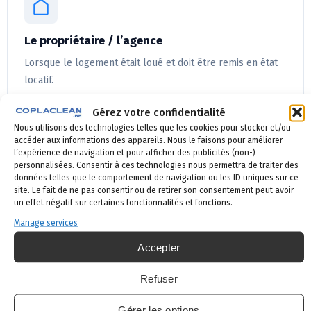
Le propriétaire / l’agence
Lorsque le logement était loué et doit être remis en état
locatif.
Gérez votre confidentialité
Nous utilisons des technologies telles que les cookies pour stocker et/ou
Notre équipe vous oriente dès le premier appel et adapte
accéder aux informations des appareils. Nous le faisons pour améliorer
l’expérience de navigation et pour afficher des publicités (non-)
la facturation à votre situation.
personnalisées. Consentir à ces technologies nous permettra de traiter des
données telles que le comportement de navigation ou les ID uniques sur ce
site. Le fait de ne pas consentir ou de retirer son consentement peut avoir
Nettoyage après décès partout en
un effet négatif sur certaines fonctionnalités et fonctions.
Belgique
Manage services
Basés à Bruxelles, nous intervenons jour et nuit, week-
Accepter
end compris, dans les 19 communes bruxelloises et
Refuser
partout en Belgique : Brabant wallon et flamand, Liège,
Charleroi, Namur, Mons et Tournai. En cas de découverte
Gérer les options