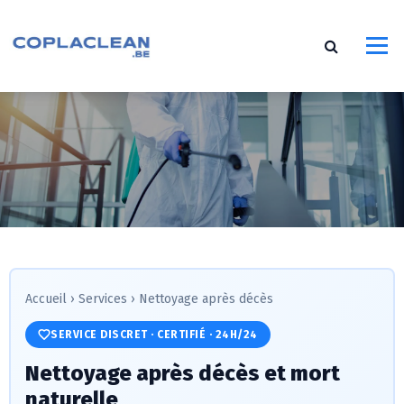
S
k
i
p
t
o
c
o
n
t
e
n
t
Accueil
›
Services
›
Nettoyage après décès
SERVICE DISCRET · CERTIFIÉ · 24H/24
Nettoyage après décès et mort
naturelle