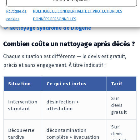
tardive, la rapidité d’intervention est essentielle.
Politique de
POLITIQUE DE CONFIDENTIALITÉ ET PROTECTION DES
Nettoyage de logement insalubre
cookies
DONNÉES PERSONNELLES
Nettoyage syndrome de Diogène
Combien coûte un nettoyage après décès ?
Chaque situation est différente — le devis est gratuit,
précis et sans engagement. À titre indicatif :
Situation
Ce qui est inclus
Tarif
Sur
Intervention
désinfection +
devis
standard
attestation
gratuit
Sur
Découverte
décontamination
devis
tardive
complète + évacuation