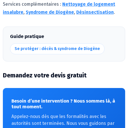
Services complémentaires :
Nettoyage de logement
insalubre
,
Syndrome de Diogène
,
Désinsectisation
.
Guide pratique
Se protéger : décès & syndrome de Diogène
Demandez votre devis gratuit
Besoin d’une intervention ? Nous sommes là, à
tout moment.
Appelez-nous dès que les formalités avec les
autorités sont terminées. Nous vous guidons par