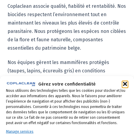
Coplaclean associe qualité, fiabilité et rentabilité. Nos
biocides respectent l’environnement tout en
maintenant les niveaux les plus élevés de contrôle
parasitaire. Nous protégeons les espèces non ciblées
de la flore et faune naturelle, composantes
essentielles du patrimoine belge.
Nos équipes gèrent les mammifères protégés
(taupes, lapins, écureuils gris) en conditions
strictement réglementées, avec formation
Gérez votre confidentialité
spécialisée de haut niveau. Cette gestion de la vie
Nous utilisons des technologies telles que les cookies pour stocker et/ou
sauvage est une compétence de niche que peu
accéder aux informations des appareils. Nous le faisons pour améliorer
l’expérience de navigation et pour afficher des publicités (non-)
d’entreprises maîtrisent.
personnalisées. Consentir à ces technologies nous permettra de traiter
des données telles que le comportement de navigation ou les ID uniques
sur ce site. Le fait de ne pas consentir ou de retirer son consentement
Les autorités locales apprécient notre connaissance
peut avoir un effet négatif sur certaines fonctionnalités et fonctions.
locale et expertise technique. Certains sites
Manage services