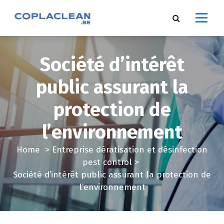
S
k
i
p
t
Société d’intérêt
o
c
public assurant la
o
protection de
n
t
l’environnement
e
n
Home
>
Entreprise dératisation et désinfection
t
pest control
>
Société d’intérêt public assurant la protection de
l’environnement