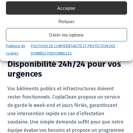
réclament des niveaux élevés de prévention, d’autres
Accepter
du simple contrôle : nous nous adaptons à chaque
exigence. Notre département hygiène et
Refuser
environnement évalue et met en place des
programmes de nettoyage sur mesure, entièrement
Gérer les options
modulables et à la carte.
Politique de
POLITIQUE DE CONFIDENTIALITÉ ET PROTECTION DES
cookies
DONNÉES PERSONNELLES
Disponibilité 24h/24 pour vos
urgences
Vos bâtiments publics et infrastructures doivent
rester fonctionnels. CoplaClean propose un service
de garde le week-end et jours fériés, garantissant
une intervention rapide en cas d’infestation
soudaine. Une simple demande suffit pour que notre
équipe évalue vos besoins et propose un programme