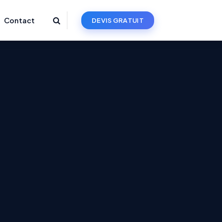
Contact
D
E
V
I
S
G
R
A
T
U
I
T