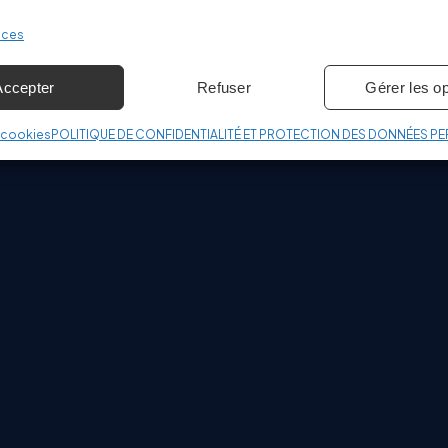
02 523 21 89
ices
Accepter
Refuser
Gérer les o
e cookies
POLITIQUE DE CONFIDENTIALITÉ ET PROTECTION DES DONNÉES P