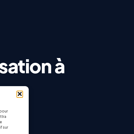
ris ? On
sous
 pour
ttra
ce
f sur