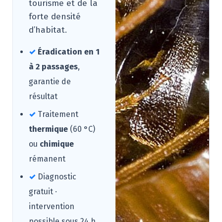
tourisme et de la
forte densité
d’habitat.
✓
Éradication en 1
à 2 passages
,
garantie de
résultat
✓
Traitement
thermique
(60 °C)
ou
chimique
rémanent
✓
Diagnostic
gratuit ·
intervention
possible sous 24 h