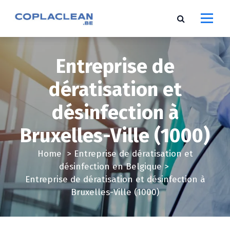
S
k
i
p
t
Entreprise de
o
c
dératisation et
o
désinfection à
n
t
Bruxelles-Ville (1000)
e
n
Home
>
Entreprise de dératisation et
t
désinfection en Belgique
>
Entreprise de dératisation et désinfection à
Bruxelles-Ville (1000)