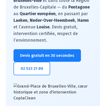
Bruxelles-Ville
et dans toute la Région
de Bruxelles-Capitale — du
Pentagone
au
Quartier européen
, en passant par
Laeken
,
Neder-Over-Heembeek
,
Haren
et l’avenue
Louise
. Devis gratuit,
intervention certifiée, respect de
l’environnement.
Devis gratuit en 30 secondes
02 523 21 89