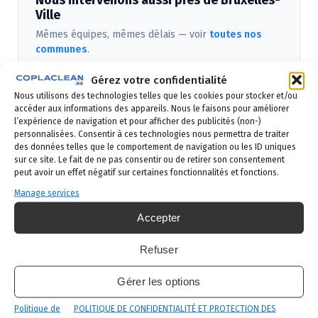
Nous intervenons aussi près de Bruxelles-
Ville
Mêmes équipes, mêmes délais — voir
toutes nos
communes
.
Laeken
Gérez votre confidentialité
Schaerbeek
Etterbeek
Nous utilisons des technologies telles que les cookies pour stocker et/ou
Ixelles Xl Elsene
Saint Gilles Sint Gillis
accéder aux informations des appareils. Nous le faisons pour améliorer
l’expérience de navigation et pour afficher des publicités (non-)
Anderlecht
personnalisées. Consentir à ces technologies nous permettra de traiter
des données telles que le comportement de navigation ou les ID uniques
sur ce site. Le fait de ne pas consentir ou de retirer son consentement
peut avoir un effet négatif sur certaines fonctionnalités et fonctions.
Manage services
Accepter
PUNAISE DE LIT
✓
· BRUXELLES-
Refuser
VILLE
Traitemen
Gérer les options
t des
Politique de
POLITIQUE DE CONFIDENTIALITÉ ET PROTECTION DES