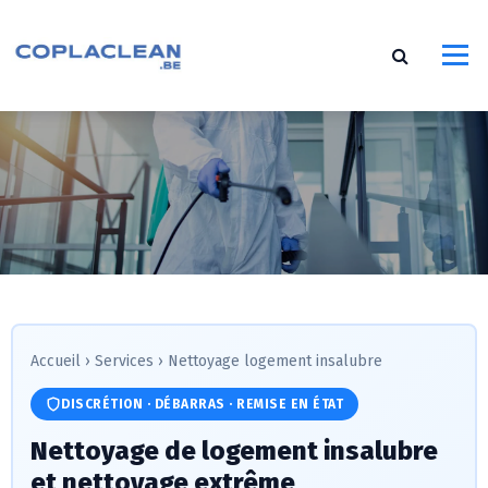
S
k
i
p
t
o
c
o
n
t
e
n
t
Accueil
›
Services
›
Nettoyage logement insalubre
DISCRÉTION · DÉBARRAS · REMISE EN ÉTAT
Nettoyage de logement insalubre
et nettoyage extrême