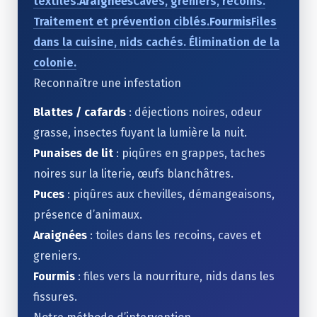
textiles.
Araignées
Caves, greniers, recoins.
Traitement et prévention ciblés.
Fourmis
Files
dans la cuisine, nids cachés. Élimination de la
colonie.
Reconnaître une infestation
Blattes / cafards
: déjections noires, odeur
grasse, insectes fuyant la lumière la nuit.
Punaises de lit
: piqûres en grappes, taches
noires sur la literie, œufs blanchâtres.
Puces
: piqûres aux chevilles, démangeaisons,
présence d’animaux.
Araignées
: toiles dans les recoins, caves et
greniers.
Fourmis
: files vers la nourriture, nids dans les
fissures.