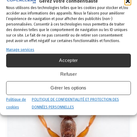
Gérez votre confidentialité
Nous utilisons des technologies telles que les cookies pour stocker et/ou
Lutte contre les fourmis
accéder aux informations des appareils. Nous le faisons pour améliorer
l’expérience de navigation et pour afficher des publicités (non-)
personnalisées. Consentir à ces technologies nous permettra de traiter
des données telles que le comportement de navigation ou les ID uniques
7 Juil 2015
sur ce site. Le fait de ne pas consentir ou de retirer son consentement
peut avoir un effet négatif sur certaines fonctionnalités et fonctions.
La Fourmi pharaon – Monomorium
Manage services
pharaonis
Accepter
Accueil › Fourmis pharaons La Fourmi pharaon -
Monomorium pharaonis La fourmi pharaon est
Refuser
un nuisible redoutable en milieu urbain et
hospitalier. De très petite taille, capable de
Gérer les options
former des…
Lire la suite →
Politique de
POLITIQUE DE CONFIDENTIALITÉ ET PROTECTION DES
cookies
DONNÉES PERSONNELLES