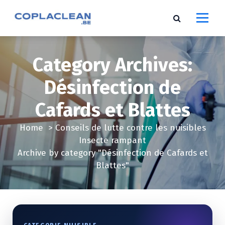
S
k
i
p
t
Category Archives:
o
c
Désinfection de
o
Cafards et Blattes
n
t
Home
>
Conseils de lutte contre les nuisibles
e
Insecte rampant
n
Archive by category "Désinfection de Cafards et
t
Blattes"