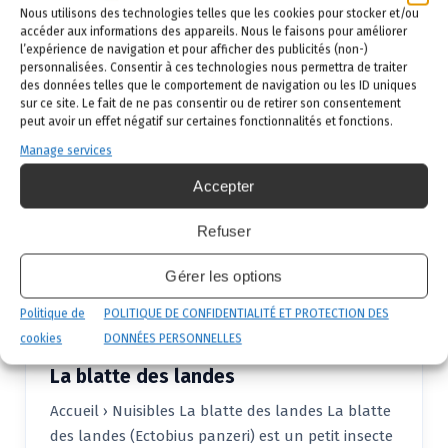
Nous utilisons des technologies telles que les cookies pour stocker et/ou
reconnaissable à sa coloration brun brillant à
accéder aux informations des appareils. Nous le faisons pour améliorer
rouge écarlate.…
Lire la suite →
l’expérience de navigation et pour afficher des publicités (non-)
personnalisées. Consentir à ces technologies nous permettra de traiter
des données telles que le comportement de navigation ou les ID uniques
sur ce site. Le fait de ne pas consentir ou de retirer son consentement
peut avoir un effet négatif sur certaines fonctionnalités et fonctions.
Manage services
Accepter
Refuser
Désinfection de Cafards et Blattes
Gérer les options
Politique de
POLITIQUE DE CONFIDENTIALITÉ ET PROTECTION DES
4 Sep 2009
cookies
DONNÉES PERSONNELLES
La blatte des landes
Accueil › Nuisibles La blatte des landes La blatte
des landes (Ectobius panzeri) est un petit insecte