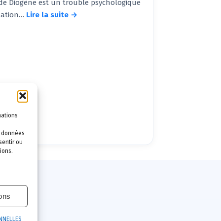
de Diogène est un trouble psychologique
lation…
Lire la suite →
mations
es données
sentir ou
ions.
ions
NNELLES