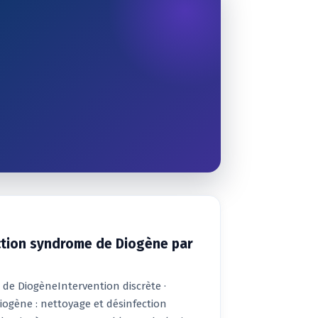
ction syndrome de Diogène par
e de DiogèneIntervention discrète ·
Diogène : nettoyage et désinfection