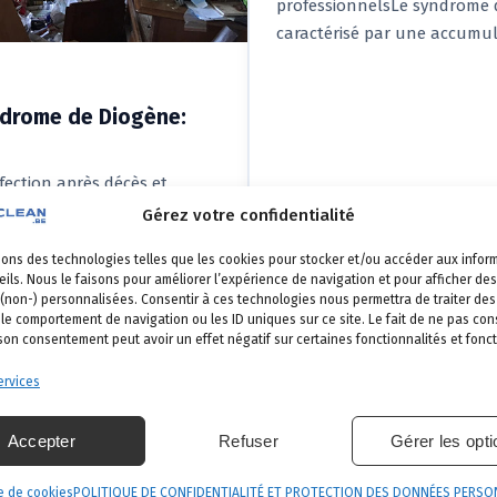
professionnelsLe syndrome 
caractérisé par une accumu
ndrome de Diogène:
fection après décès et
er ? La désinfection après
Gérez votre confidentialité
 par le syndrome de
sons des technologies telles que les cookies pour stocker et/ou accéder aux infor
ils. Nous le faisons pour améliorer l’expérience de navigation et pour afficher des
 (non-) personnalisées. Consentir à ces technologies nous permettra de traiter d
 le comportement de navigation ou les ID uniques sur ce site. Le fait de ne pas con
 son consentement peut avoir un effet négatif sur certaines fonctionnalités et fonct
rvices
EXPLOREZ LES NUISIBLES
Accepter
Refuser
Gérer les opt
Nos catégories d'intervention
e de cookies
POLITIQUE DE CONFIDENTIALITÉ ET PROTECTION DES DONNÉES PERSO