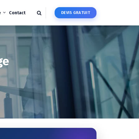
é
Contact
D
E
V
I
S
G
R
A
T
U
I
T
ge
"