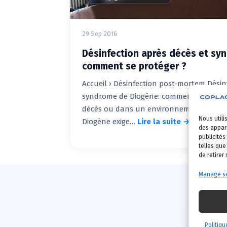
29 Sep 2016
Désinfection après décès et sy
comment se protéger ?
Accueil › Désinfection post-mortem Désin
syndrome de Diogène: comment se protég
décès ou dans un environnement atteint
Nous utili
Diogène exige…
Lire la suite →
des appare
publicités
telles que
de retirer
Manage se
Politiqu