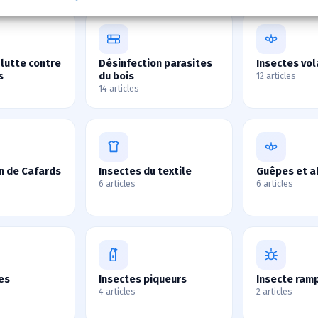
 lutte contre
Désinfection parasites
Insectes vol
s
du bois
12 articles
14 articles
n de Cafards
Insectes du textile
Guêpes et a
6 articles
6 articles
es
Insectes piqueurs
Insecte ram
4 articles
2 articles