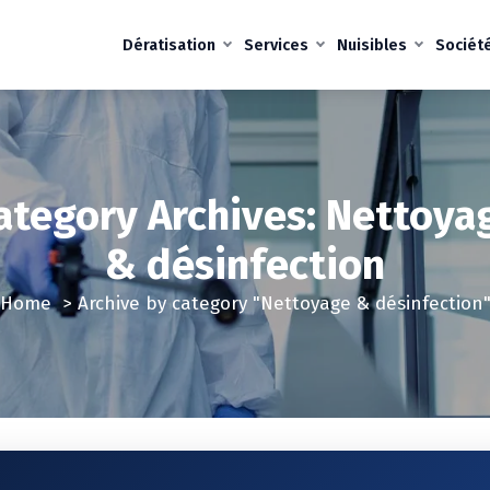
Dératisation
Services
Nuisibles
Sociét
ategory Archives: Nettoya
& désinfection
Home
>
Archive by category "Nettoyage & désinfection