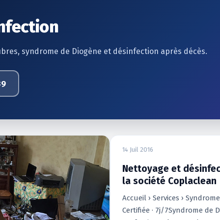
nfection
bres, syndrome de Diogène et désinfection après décès.
89
Nettoyage & désinfection
14 Juil 2016
Nettoyage et désinfe
la société Coplaclean
Accueil › Services › Syndrom
Certifiée · 7j/7Syndrome de 