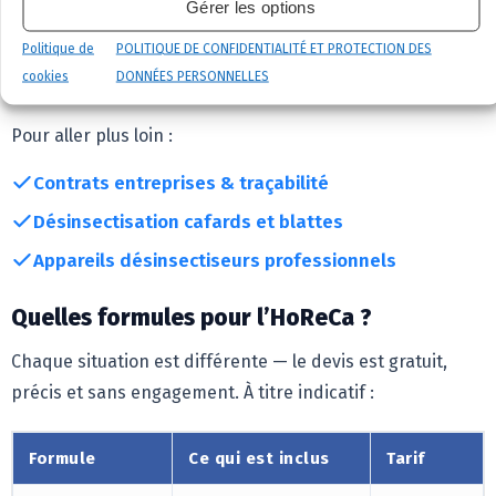
brasseries, traiteurs : nous adaptons notre approche à
Gérer les options
votre structure.
Politique de
POLITIQUE DE CONFIDENTIALITÉ ET PROTECTION DES
cookies
DONNÉES PERSONNELLES
Services associés
Pour aller plus loin :
Contrats entreprises & traçabilité
Désinsectisation cafards et blattes
Appareils désinsectiseurs professionnels
Quelles formules pour l’HoReCa ?
Chaque situation est différente — le devis est gratuit,
précis et sans engagement. À titre indicatif :
Formule
Ce qui est inclus
Tarif