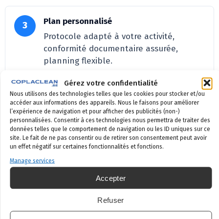
Plan personnalisé
3
Protocole adapté à votre activité,
conformité documentaire assurée,
planning flexible.
Gérez votre confidentialité
Nous utilisons des technologies telles que les cookies pour stocker et/ou
Suivi documenté
4
accéder aux informations des appareils. Nous le faisons pour améliorer
Rapports horodatés, historique annuel,
l’expérience de navigation et pour afficher des publicités (non-)
personnalisées. Consentir à ces technologies nous permettra de traiter des
prêts pour tout audit inopiné de l’AFSCA.
données telles que le comportement de navigation ou les ID uniques sur ce
site. Le fait de ne pas consentir ou de retirer son consentement peut avoir
un effet négatif sur certaines fonctionnalités et fonctions.
Zone d’intervention HoReCa
Manage services
Accepter
CoplaClean intervient à Bruxelles, en Brabant wallon, à
Liège, Namur, Charleroi, Mons, Tournai et communes
Refuser
voisines. Restaurants indépendants, chaînes hôtelières,