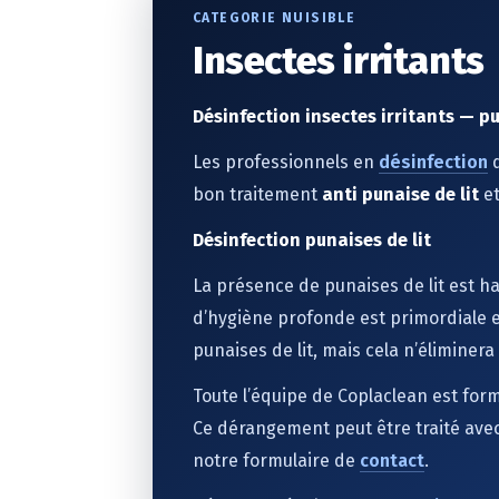
CATEGORIE NUISIBLE
Insectes irritants
Désinfection insectes irritants — p
Les professionnels en
désinfection
d
bon traitement
anti punaise de lit
e
Désinfection punaises de lit
La présence de punaises de lit est 
d’hygiène profonde est primordiale e
punaises de lit, mais cela n’élimine
Toute l’équipe de Coplaclean est for
Ce dérangement peut être traité ave
notre formulaire de
contact
.