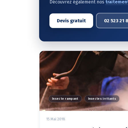
Découvrez également nos
traitement
Devis gratuit
02 523 21 
Insecte rampant
Insectes irritants
15 Mai 2018