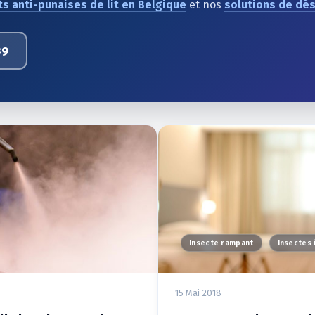
s anti-punaises de lit en Belgique
et nos
solutions de dés
89
Insecte rampant
Insectes 
15 Mai 2018