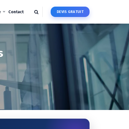
é
Contact
D
E
V
I
S
G
R
A
T
U
I
T
s