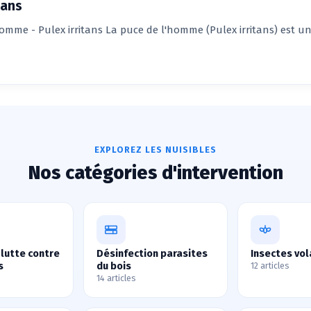
tans
omme - Pulex irritans La puce de l'homme (Pulex irritans) est un
EXPLOREZ LES NUISIBLES
Nos catégories d'intervention
 lutte contre
Désinfection parasites
Insectes vol
s
du bois
12 articles
14 articles