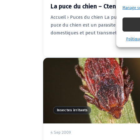
La puce du chien – Ctenocephali
Manage se
Accueil › Puces du chien La puce du chie
puce du chien est un parasite redoutabl
domestiques et peut transmettre des m
Politiqu
Insectes irritants
4 Sep 2009