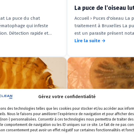
La puce de l’oiseau lu
hat La puce du chat
Accueil › Puces d'oiseau La pu
hématophage qui infeste
traitement à Bruxelles La pu
ion. Détection rapide et…
est un parasite présent not
Lire la suite →
Gérez votre confidentialité
Insectes irritants
sons des technologies telles que les cookies pour stocker et/ou accéder aux infor
ils. Nous le faisons pour améliorer l’expérience de navigation et pour afficher des
 (non-) personnalisées. Consentir à ces technologies nous permettra de traiter d
 le comportement de navigation ou les ID uniques sur ce site. Le fait de ne pas con
4 Sep 2009
 son consentement peut avoir un effet négatif sur certaines fonctionnalités et fonct