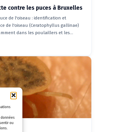
tte contre les puces à Bruxelles
ce de l'oiseau : identification et
ce de l'oiseau (Ceratophyllus gallinae)
amment dans les poulaillers et les…
mations
es données
sentir ou
ions.