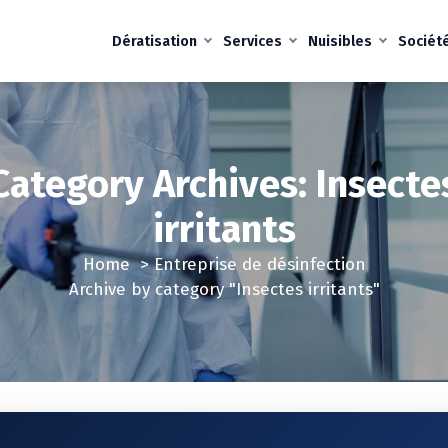
Dératisation
Services
Nuisibles
Sociét
Category Archives: Insecte
irritants
Home
>
Entreprise de désinfection
Archive by category "Insectes irritants"