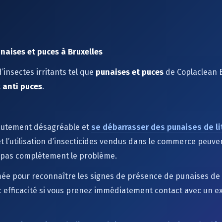
unaises et puces à Bruxelles
’insectes irritants tel que
punaises et puces
de Coplaclean B
t
anti puces
.
hautement désagréable et
se débarrasser des punaises de li
t l’utilisation d’insecticides vendus dans le commerce peuven
ra pas complètement le problème.
mée pour reconnaître les signes de présence de punaises de l
c efficacité si vous prenez immédiatement contact avec un 