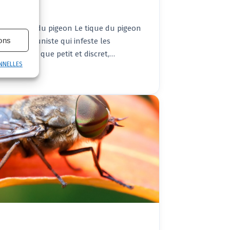
ire Le tique du pigeon Le tique du pigeon
ions
ite opportuniste qui infeste les
ments. Bien que petit et discret,…
NNELLES