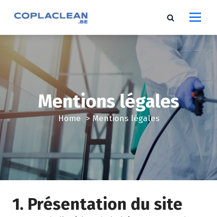
S
k
i
p
t
o
c
o
Mentions légales
n
t
Home
>
Mentions légales
e
n
t
1. Présentation du site