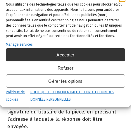
Nous utilisons des technologies telles que les cookies pour stocker et/ou
services proposés par le site
www.coplaclean.be
.
accéder aux informations des appareils. Nous le faisons pour améliorer
L’utilisateur fournit ces informations en toute
l’expérience de navigation et pour afficher des publicités (non-)
personnalisées. Consentir à ces technologies nous permettra de traiter
connaissance de cause, notamment lorsqu’il
des données telles que le comportement de navigation ou les ID uniques
procède par lui-même à leur saisie. Il est alors
sur ce site. Le fait de ne pas consentir ou de retirer son consentement
précisé à l’utilisateur du site
www.coplaclean.be
peut avoir un effet négatif sur certaines fonctionnalités et fonctions.
l’obligation ou non de fournir ces informations.
Manage services
Conformément aux dispositions des articles 38
Accepter
et suivants de la loi 78-17 du 6 janvier 1978
relative à l’informatique, aux fichiers et aux
Refuser
libertés, tout utilisateur dispose d’un droit
Gérer les options
d’accès, de rectification et d’opposition aux
données personnelles le concernant, en
Politique de
POLITIQUE DE CONFIDENTIALITÉ ET PROTECTION DES
effectuant sa demande écrite et signée,
cookies
DONNÉES PERSONNELLES
accompagnée d’une copie du titre d’identité avec
signature du titulaire de la pièce, en précisant
l’adresse à laquelle la réponse doit être
envoyée.