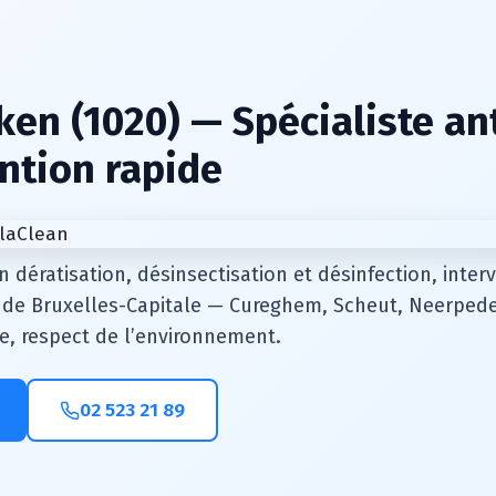
ken (1020) — Spécialiste an
ention rapide
n dératisation, désinsectisation et désinfection, inte
 de Bruxelles-Capitale — Cureghem, Scheut, Neerped
iée, respect de l’environnement.
02 523 21 89