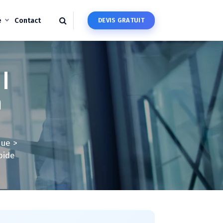
é
Contact
D
E
V
I
S
G
R
A
T
U
I
T
 |
n
que
>
pide