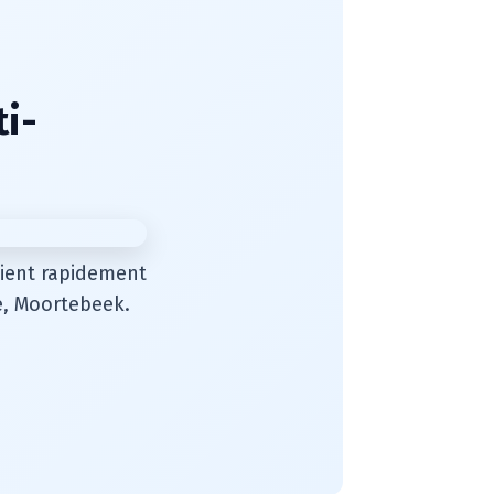
ti-
rvient rapidement
e, Moortebeek.