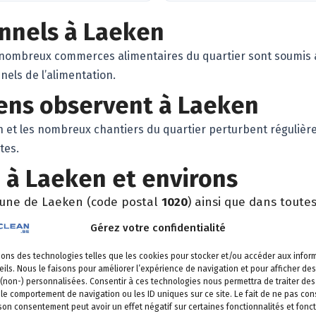
onnels à Laeken
nombreux commerces alimentaires du quartier sont soumis a
nels de l’alimentation.
iens observent à Laeken
on et les nombreux chantiers du quartier perturbent régulièr
tes.
 à Laeken et environs
une de Laeken (code postal
1020
) ainsi que dans tout
Gérez votre confidentialité
Scheut, Neerpede, Moortebeek, Le Peterbos
sons des technologies telles que les cookies pour stocker et/ou accéder aux infor
k-Saint-Jean
,
Bruxelles-Ville
,
Saint-Gilles
,
Forest
,
Uccle
ils. Nous le faisons pour améliorer l’expérience de navigation et pour afficher des
 (non-) personnalisées. Consentir à ces technologies nous permettra de traiter d
 une intervention à Laeken 
 le comportement de navigation ou les ID uniques sur ce site. Le fait de ne pas con
 son consentement peut avoir un effet négatif sur certaines fonctionnalités et fonct