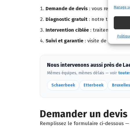
Manage se
Demande de devis
: vous remplissez
Diagnostic gratuit
: notre technicien
Intervention ciblée
: traitement adapt
Politiqu
Suivi et garantie
: visite de contrôle 
Nous intervenons aussi près de La
Mêmes équipes, mêmes délais — voir
toute
Schaerbeek
Etterbeek
Bruxelles
Demander un devis 
Remplissez le formulaire ci-dessous — 