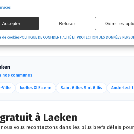
rvices
 le formulaire ci-dessous ou vous nous appelez au 02 52
 vient identifier la nuisance et son origine.
Accepter
Refuser
Gérer les opt
é, produits certifiés, sécurité maximale, discrétion gara
e de cookies
POLITIQUE DE CONFIDENTIALITÉ ET PROTECTION DES DONNÉES PERSO
et garantie de résultat.
eken
s nos communes
.
-Ville
Ixelles Xl Elsene
Saint Gilles Sint Gillis
Anderlecht
gratuit à Laeken
nous vous recontactons dans les plus brefs délais pour 