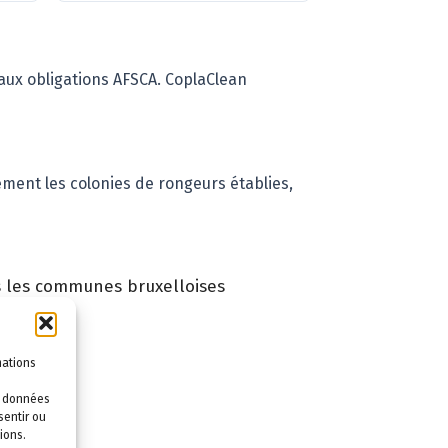
ux obligations AFSCA. CoplaClean
ement les colonies de rongeurs établies,
es les communes bruxelloises
mations
es données
?
sentir ou
ions.