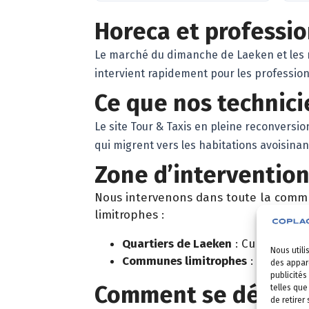
Horeca et professi
Le marché du dimanche de Laeken et les 
intervient rapidement pour les profession
Ce que nos technic
Le site Tour & Taxis en pleine reconversi
qui migrent vers les habitations avoisinan
Zone d’intervention
Nous intervenons dans toute la comm
limitrophes :
Quartiers de Laeken
: Cureghem, 
Nous utili
Communes limitrophes
:
Molenbee
des appare
publicités
Comment se déroule
telles que
de retirer