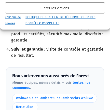
02 523 21 89. Réponse sous 24h.
Gérer les options
Diagnostic gratuit
: notre technicien vient
Politique de
POLITIQUE DE CONFIDENTIALITÉ ET PROTECTION DES
identifier la nuisance et son origine.
cookies
DONNÉES PERSONNELLES
Intervention ciblée
: traitement adapté,
produits certifiés, sécurité maximale, discrétion
garantie.
Suivi et garantie
: visite de contrôle et garantie
de résultat.
Nous intervenons aussi près de Forest
Mêmes équipes, mêmes délais — voir
toutes nos
communes
.
Woluwe Saint Lambert Sint Lambrechts Woluwe
Uccle Ukkel