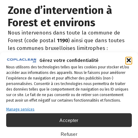
Zone d’intervention à
Forest et environs
Nous intervenons dans toute la commune de
Forest (code postal
1190
) ainsi que dans toutes
les communes bruxelloises limitrophes :
Gérez votre confidentialité
Quartiers de Forest
: Saint-Antoine, Saint-
Nous utilisons des technologies telles que les cookies pour stocker et/ou
Denis, Altitude Cent, Wiels, Parc Duden
accéder aux informations des appareils. Nous le faisons pour améliorer
Communes limitrophes
:
Saint-Gilles
,
Ixelles
,
l’expérience de navigation et pour afficher des publicités (non-)
Uccle
,
Anderlecht
personnalisées. Consentir à ces technologies nous permettra de traiter
des données telles que le comportement de navigation ou les ID uniques
sur ce site. Le fait de ne pas consentir ou de retirer son consentement
Comment se déroule une
peut avoir un effet négatif sur certaines fonctionnalités et fonctions.
intervention à Forest ?
Manage services
Accepter
Demande de devis
: vous remplissez le
Refuser
formulaire ci-dessous ou vous nous appelez au