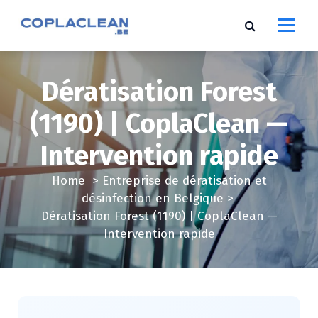
S
k
i
p
t
Dératisation Forest
o
c
(1190) | CoplaClean —
o
Intervention rapide
n
t
Home
>
Entreprise de dératisation et
e
désinfection en Belgique
>
n
Dératisation Forest (1190) | CoplaClean —
t
Intervention rapide