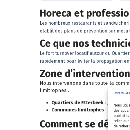
Horeca et professio
Les nombreux restaurants et sandwicherie
établit des plans de prévention sur mesur
Ce que nos technici
Le fort turnover locatif autour du Quartie
rapidement pour éviter la propagation e
Zone d’intervention
Nous intervenons dans toute la comm
limitrophes :
Quartiers de Etterbeek
: Jourdan, 
Nous utili
Communes limitrophes
:
Bruxelles
des appare
publicités
Comment se déroule
telles que
de retirer