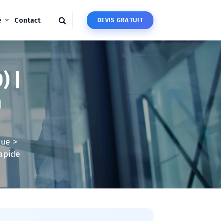
é
Contact
D
E
V
I
S
G
R
A
T
U
I
T
) |
n
que
>
apide