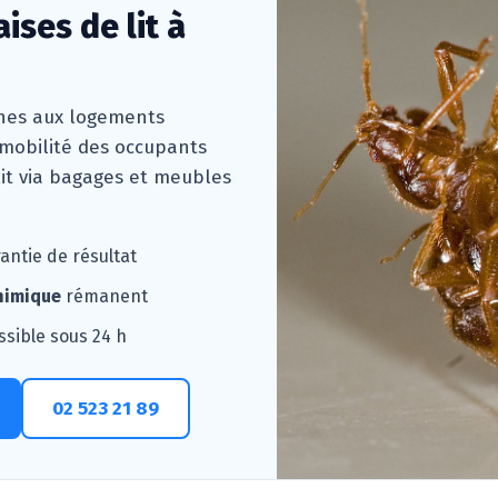
ises de lit à
rnes aux logements
 mobilité des occupants
 lit via bagages et meubles
rantie de résultat
himique
rémanent
ssible sous 24 h
02 523 21 89