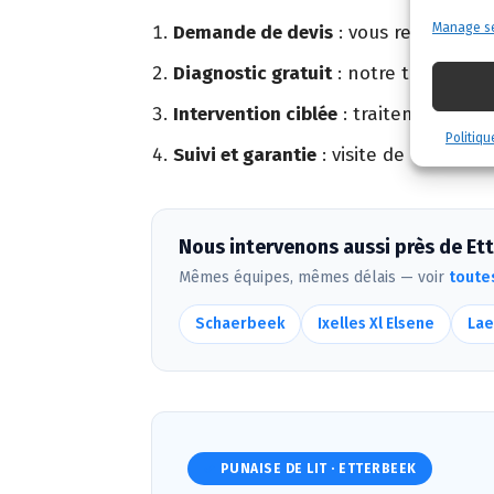
Manage se
Demande de devis
: vous remplissez
Diagnostic gratuit
: notre technicien
Intervention ciblée
: traitement adapt
Politiqu
Suivi et garantie
: visite de contrôle 
Nous intervenons aussi près de Et
Mêmes équipes, mêmes délais — voir
toute
Schaerbeek
Ixelles Xl Elsene
Lae
✓
PUNAISE DE LIT · ETTERBEEK