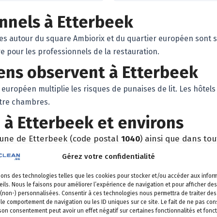
nnels à Etterbeek
s autour du square Ambiorix et du quartier européen sont s
e pour les professionnels de la restauration.
ens observent à Etterbeek
r européen multiplie les risques de punaises de lit. Les hôtel
ntre chambres.
 à Etterbeek et environs
une de Etterbeek (code postal
1040
) ainsi que dans to
Gérez votre confidentialité
Jean Rey, Chasse royale, Saint-Michel, Gray
sons des technologies telles que les cookies pour stocker et/ou accéder aux infor
-Ville
,
Ixelles
,
Auderghem
,
Woluwe-Saint-Pierre
,
Woluwe
ils. Nous le faisons pour améliorer l’expérience de navigation et pour afficher des
 (non-) personnalisées. Consentir à ces technologies nous permettra de traiter d
 une intervention à Etterbe
 le comportement de navigation ou les ID uniques sur ce site. Le fait de ne pas con
 son consentement peut avoir un effet négatif sur certaines fonctionnalités et fonct