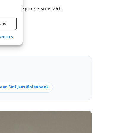
3 21 89. Réponse sous 24h.
ions
ntie.
NNELLES
Jean Sint Jans Molenbeek