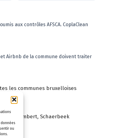
oumis aux contrôles AFSCA. CoplaClean
s et Airbnb de la commune doivent traiter
utes les communes bruxelloises
mations
-Saint-Lambert
,
Schaerbeek
es données
ek ?
sentir ou
ions.