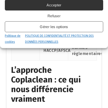
Accepter
Aucune
Plan de
Prévention
stratégie
prévention
Refuser
de suivi
personnalisé
Gérer les options
Conforme
Politique de
POLITIQUE DE CONFIDENTIALITÉ ET PROTECTION DES
Non
aux
cookies
DONNÉES PERSONNELLES
Normes
conforme
normes
HACCP/AFSCA
réglementaires
L’approche
Coplaclean : ce qui
nous différencie
vraiment