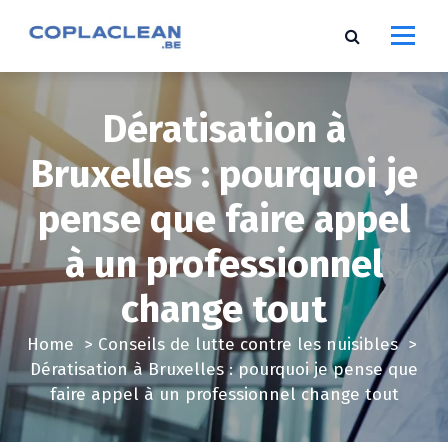
S
k
i
p
t
Dératisation à
o
c
Bruxelles : pourquoi je
o
pense que faire appel
n
t
à un professionnel
e
n
change tout
t
Home
>
Conseils de lutte contre les nuisibles
>
Dératisation à Bruxelles : pourquoi je pense que
faire appel à un professionnel change tout