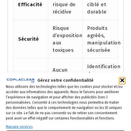
Efficacité
risque de
ciblé et
récidive
durable
Risque
Produits
d’exposition
agréés,
Sécurité
aux
manipulation
toxiques
sécurisée
Identification
Aucun
des
Diagnostic
diagnostic
Gérez votre confidentialité
causes et
approfondi
Nous utilisons des technologies telles que les cookies pour stocker et/ou
accès
accéder aux informations des appareils. Nous le faisons pour améliorer
l’expérience de navigation et pour afficher des publicités (non-)
personnalisées. Consentir à ces technologies nous permettra de traiter
Achats
Intervention
Coût à
des données telles que le comportement de navigation ou les ID uniques
répétés
ponctuelle,
sur ce site. Le fait de ne pas consentir ou de retirer son consentement
long
peut avoir un effet négatif sur certaines fonctionnalités et fonctions.
de
résultat
terme
produits
pérenne
Manage services