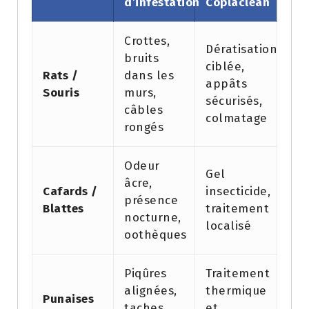
d’infestation
Coplaclean
Crottes,
Dératisation
bruits
ciblée,
Rats /
dans les
appâts
Souris
murs,
sécurisés,
câbles
colmatage
rongés
Odeur
Gel
âcre,
Cafards /
insecticide,
présence
Blattes
traitement
nocturne,
localisé
oothèques
Piqûres
Traitement
alignées,
thermique
Punaises
taches
et