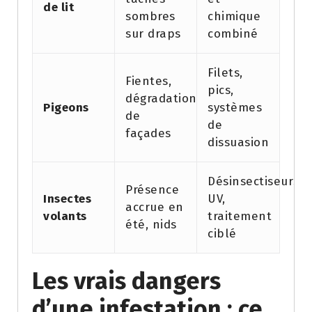
de lit
sombres
chimique
sur draps
combiné
Filets,
Fientes,
pics,
dégradation
Pigeons
systèmes
de
de
façades
dissuasion
Désinsectiseurs
Présence
Insectes
UV,
accrue en
volants
traitement
été, nids
ciblé
Les vrais dangers
d’une infestation : ce