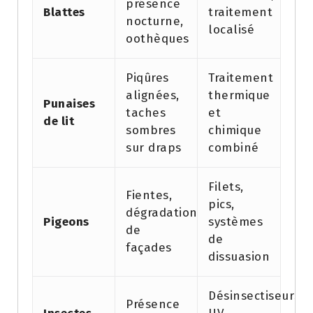
présence
Blattes
traitement
nocturne,
localisé
oothèques
Piqûres
Traitement
alignées,
thermique
Punaises
taches
et
de lit
sombres
chimique
sur draps
combiné
Filets,
Fientes,
pics,
dégradation
Pigeons
systèmes
de
de
façades
dissuasion
Désinsectiseurs
Présence