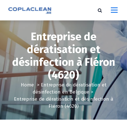
S
k
i
p
t
Entreprise de
o
c
dératisation et
o
désinfection à Fléron
n
t
(4620)
e
n
Home
>
Entreprise de dératisation et
t
désinfection en Belgique
>
Entreprise de dératisation et désinfection à
Fléron (4620)