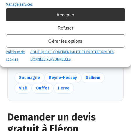
produits certifiés, sécurité maximale, discrétion
Manage services
garantie.
Accepter
Suivi et garantie
: visite de contrôle et garantie
de résultat.
Refuser
Gérer les options
Nous intervenons aussi près de Fléron
Politique de
POLITIQUE DE CONFIDENTIALITÉ ET PROTECTION DES
Mêmes équipes, mêmes délais — voir
toutes nos
cookies
DONNÉES PERSONNELLES
communes
.
Soumagne
Beyne-Heusay
Dalhem
Visé
Ouffet
Herve
Demander un devis
gratuit à Fléron