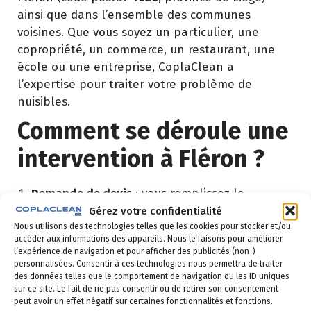
ainsi que dans l’ensemble des communes
voisines. Que vous soyez un particulier, une
copropriété, un commerce, un restaurant, une
école ou une entreprise, CoplaClean a
l’expertise pour traiter votre problème de
nuisibles.
Comment se déroule une
intervention à Fléron ?
Demande de devis
: vous remplissez le
formulaire ci-dessous ou vous nous appelez au
Gérez votre confidentialité
02 523 21 89. Réponse sous 24h.
Nous utilisons des technologies telles que les cookies pour stocker et/ou
accéder aux informations des appareils. Nous le faisons pour améliorer
l’expérience de navigation et pour afficher des publicités (non-)
Diagnostic gratuit
: notre technicien vient
personnalisées. Consentir à ces technologies nous permettra de traiter
identifier la nuisance et son origine.
des données telles que le comportement de navigation ou les ID uniques
sur ce site. Le fait de ne pas consentir ou de retirer son consentement
Intervention ciblée
: traitement adapté,
peut avoir un effet négatif sur certaines fonctionnalités et fonctions.