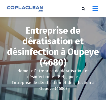
S
k
i
p
t
Entreprise de
o
c
dératisation et
o
désinfection à Oupeye
n
t
(4680)
e
n
Home
>
Entreprise de dératisation et
t
désinfection en Belgique
>
Entreprise de dératisation et désinfection à
Oupeye (4680)