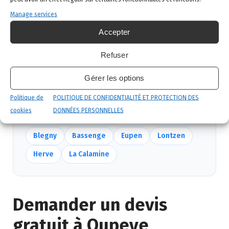
produits certifiés, sécurité maximale, discrétion
garantie.
Manage services
Accepter
Suivi et garantie
: visite de contrôle et garantie
de résultat.
Refuser
Gérer les options
Nous intervenons aussi près de Oupeye
Politique de
POLITIQUE DE CONFIDENTIALITÉ ET PROTECTION DES
Mêmes équipes, mêmes délais — voir
toutes nos
cookies
DONNÉES PERSONNELLES
communes
.
Blegny
Bassenge
Eupen
Lontzen
Herve
La Calamine
Demander un devis
gratuit à Oupeye