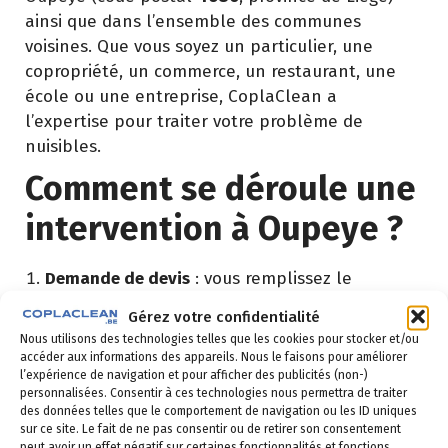
ainsi que dans l’ensemble des communes
voisines. Que vous soyez un particulier, une
copropriété, un commerce, un restaurant, une
école ou une entreprise, CoplaClean a
l’expertise pour traiter votre problème de
nuisibles.
Comment se déroule une
intervention à Oupeye ?
Demande de devis
: vous remplissez le
formulaire ci-dessous ou vous nous appelez au
Gérez votre confidentialité
02 523 21 89. Réponse sous 24h.
Nous utilisons des technologies telles que les cookies pour stocker et/ou
accéder aux informations des appareils. Nous le faisons pour améliorer
Diagnostic gratuit
: notre technicien vient
l’expérience de navigation et pour afficher des publicités (non-)
identifier la nuisance et son origine.
personnalisées. Consentir à ces technologies nous permettra de traiter
des données telles que le comportement de navigation ou les ID uniques
Intervention ciblée
: traitement adapté,
sur ce site. Le fait de ne pas consentir ou de retirer son consentement
peut avoir un effet négatif sur certaines fonctionnalités et fonctions.