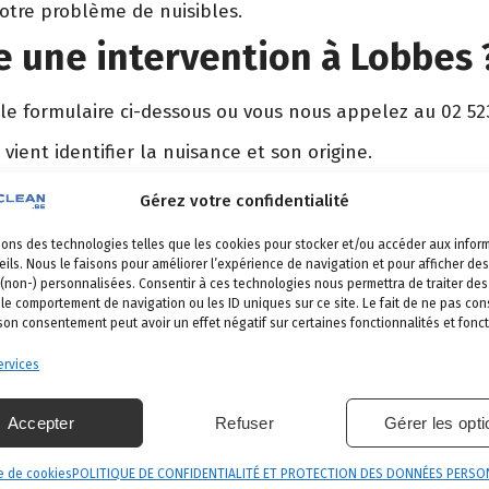
votre problème de nuisibles.
 une intervention à Lobbes 
 le formulaire ci-dessous ou vous nous appelez au 02 52
 vient identifier la nuisance et son origine.
é, produits certifiés, sécurité maximale, discrétion gara
Gérez votre confidentialité
et garantie de résultat.
sons des technologies telles que les cookies pour stocker et/ou accéder aux infor
ils. Nous le faisons pour améliorer l’expérience de navigation et pour afficher des
 (non-) personnalisées. Consentir à ces technologies nous permettra de traiter d
 le comportement de navigation ou les ID uniques sur ce site. Le fait de ne pas con
obbes
 son consentement peut avoir un effet négatif sur certaines fonctionnalités et fonct
s nos communes
.
rvices
âteau
Beaumont
Momignies
Sivry-Rance
Accepter
Refuser
Gérer les opt
e de cookies
POLITIQUE DE CONFIDENTIALITÉ ET PROTECTION DES DONNÉES PERSO