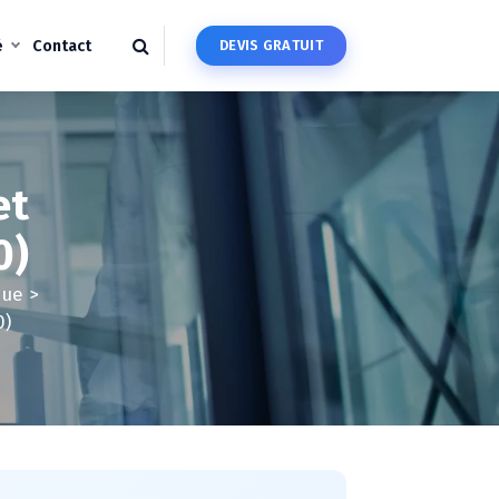
é
Contact
D
E
V
I
S
G
R
A
T
U
I
T
et
0)
que
>
0)