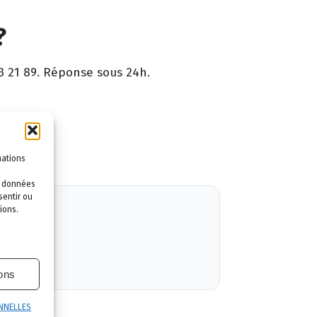
?
3 21 89. Réponse sous 24h.
ntie.
mations
es données
sentir ou
ions.
ions
NNELLES