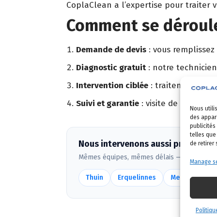
CoplaClean a l’expertise pour traiter 
Comment se déroule
Demande de devis
: vous remplissez
Diagnostic gratuit
: notre technicien
Intervention ciblée
: traitement adapt
Suivi et garantie
: visite de contrôle 
Nous utili
des appare
publicités
telles que
Nous intervenons aussi près de L
de retirer
Mêmes équipes, mêmes délais — voir
toute
Manage se
Thuin
Erquelinnes
Merbes-le-Ch
Politiqu