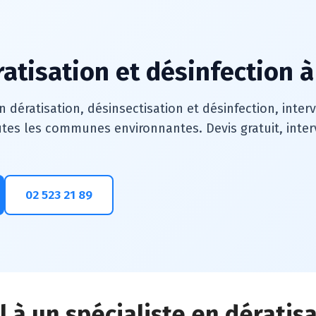
ratisation et désinfection 
n dératisation, désinsectisation et désinfection, inte
tes les communes environnantes. Devis gratuit, interv
02 523 21 89
l à un spécialiste en dératis