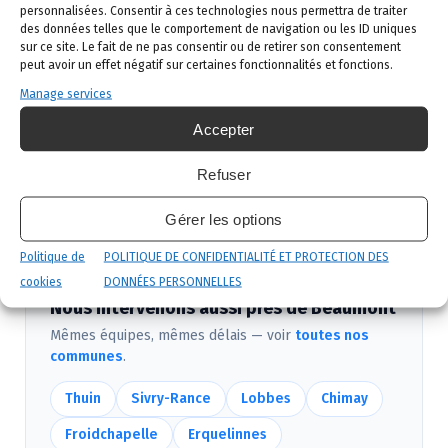
02 523 21 89. Réponse sous 24h.
personnalisées. Consentir à ces technologies nous permettra de traiter
des données telles que le comportement de navigation ou les ID uniques
sur ce site. Le fait de ne pas consentir ou de retirer son consentement
Diagnostic gratuit
: notre technicien vient
peut avoir un effet négatif sur certaines fonctionnalités et fonctions.
identifier la nuisance et son origine.
Manage services
Intervention ciblée
: traitement adapté,
Accepter
produits certifiés, sécurité maximale, discrétion
garantie.
Refuser
Suivi et garantie
: visite de contrôle et garantie
Gérer les options
de résultat.
Politique de
POLITIQUE DE CONFIDENTIALITÉ ET PROTECTION DES
cookies
DONNÉES PERSONNELLES
Nous intervenons aussi près de Beaumont
Mêmes équipes, mêmes délais — voir
toutes nos
communes
.
Thuin
Sivry-Rance
Lobbes
Chimay
Froidchapelle
Erquelinnes