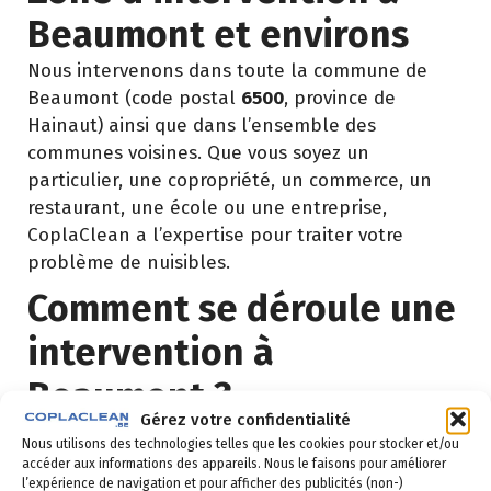
Beaumont et environs
Nous intervenons dans toute la commune de
Beaumont (code postal
6500
, province de
Hainaut) ainsi que dans l’ensemble des
communes voisines. Que vous soyez un
particulier, une copropriété, un commerce, un
restaurant, une école ou une entreprise,
CoplaClean a l’expertise pour traiter votre
problème de nuisibles.
Comment se déroule une
intervention à
Beaumont ?
Gérez votre confidentialité
Nous utilisons des technologies telles que les cookies pour stocker et/ou
Demande de devis
: vous remplissez le
accéder aux informations des appareils. Nous le faisons pour améliorer
formulaire ci-dessous ou vous nous appelez au
l’expérience de navigation et pour afficher des publicités (non-)