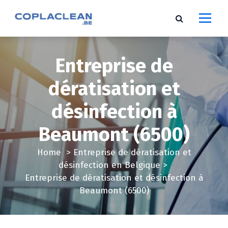
S
k
i
p
t
Entreprise de
o
c
dératisation et
o
désinfection à
n
t
Beaumont (6500)
e
n
Home
>
Entreprise de dératisation et
t
désinfection en Belgique
>
Entreprise de dératisation et désinfection à
Beaumont (6500)