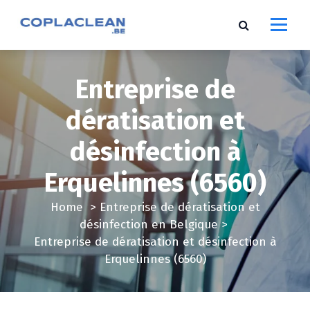
S
k
i
p
t
Entreprise de
o
c
dératisation et
o
désinfection à
n
t
Erquelinnes (6560)
e
n
Home
>
Entreprise de dératisation et
t
désinfection en Belgique
>
Entreprise de dératisation et désinfection à
Erquelinnes (6560)