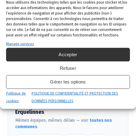
Demande de devis
: vous remplissez le
Nous utilisons des technologies telles que les cookies pour stocker et/ou
accéder aux informations des appareils. Nous le faisons pour améliorer
formulaire ci-dessous ou vous nous appelez au
l’expérience de navigation et pour afficher des publicités (non-)
02 523 21 89. Réponse sous 24h.
personnalisées. Consentir à ces technologies nous permettra de traiter
des données telles que le comportement de navigation ou les ID uniques
Diagnostic gratuit
: notre technicien vient
sur ce site. Le fait de ne pas consentir ou de retirer son consentement
identifier la nuisance et son origine.
peut avoir un effet négatif sur certaines fonctionnalités et fonctions.
Manage services
Intervention ciblée
: traitement adapté,
produits certifiés, sécurité maximale, discrétion
Accepter
garantie.
Refuser
Suivi et garantie
: visite de contrôle et garantie
de résultat.
Gérer les options
Politique de
POLITIQUE DE CONFIDENTIALITÉ ET PROTECTION DES
cookies
DONNÉES PERSONNELLES
Nous intervenons aussi près de
Erquelinnes
Mêmes équipes, mêmes délais — voir
toutes nos
communes
.