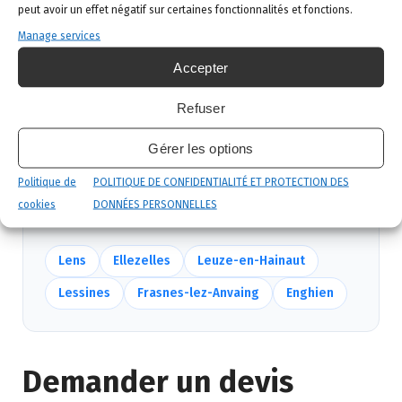
Intervention ciblée
: traitement adapté,
peut avoir un effet négatif sur certaines fonctionnalités et fonctions.
produits certifiés, sécurité maximale, discrétion
Manage services
garantie.
Accepter
Suivi et garantie
: visite de contrôle et garantie
de résultat.
Refuser
Gérer les options
Nous intervenons aussi près de Flobecq
Politique de
POLITIQUE DE CONFIDENTIALITÉ ET PROTECTION DES
Mêmes équipes, mêmes délais — voir
toutes nos
cookies
DONNÉES PERSONNELLES
communes
.
Lens
Ellezelles
Leuze-en-Hainaut
Lessines
Frasnes-lez-Anvaing
Enghien
Demander un devis