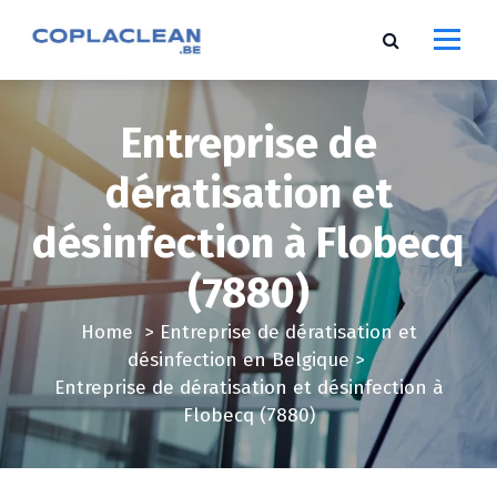
S
k
i
p
t
Entreprise de
o
c
dératisation et
o
désinfection à Flobecq
n
t
(7880)
e
n
Home
>
Entreprise de dératisation et
t
désinfection en Belgique
>
Entreprise de dératisation et désinfection à
Flobecq (7880)