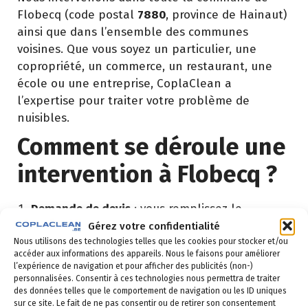
Flobecq (code postal
7880
, province de Hainaut)
ainsi que dans l’ensemble des communes
voisines. Que vous soyez un particulier, une
copropriété, un commerce, un restaurant, une
école ou une entreprise, CoplaClean a
l’expertise pour traiter votre problème de
nuisibles.
Comment se déroule une
intervention à Flobecq ?
Demande de devis
: vous remplissez le
formulaire ci-dessous ou vous nous appelez au
Gérez votre confidentialité
02 523 21 89. Réponse sous 24h.
Nous utilisons des technologies telles que les cookies pour stocker et/ou
accéder aux informations des appareils. Nous le faisons pour améliorer
l’expérience de navigation et pour afficher des publicités (non-)
Diagnostic gratuit
: notre technicien vient
personnalisées. Consentir à ces technologies nous permettra de traiter
identifier la nuisance et son origine.
des données telles que le comportement de navigation ou les ID uniques
sur ce site. Le fait de ne pas consentir ou de retirer son consentement