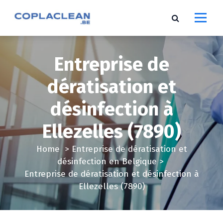
S
k
i
p
t
Entreprise de
o
c
dératisation et
o
désinfection à
n
t
Ellezelles (7890)
e
n
Home
>
Entreprise de dératisation et
t
désinfection en Belgique
>
Entreprise de dératisation et désinfection à
Ellezelles (7890)