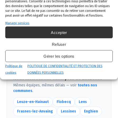
02 523 21 89. Réponse sous 24h.
personnalisées. Consentir à ces technologies nous permettra de traiter
des données telles que le comportement de navigation ou les ID uniques
Diagnostic gratuit
: notre technicien vient
sur ce site. Le fait de ne pas consentir ou de retirer son consentement
peut avoir un effet négatif sur certaines fonctionnalités et fonctions.
identifier la nuisance et son origine.
Manage services
Intervention ciblée
: traitement adapté,
Accepter
produits certifiés, sécurité maximale, discrétion
garantie.
Refuser
Suivi et garantie
: visite de contrôle et garantie
de résultat.
Gérer les options
Politique de
POLITIQUE DE CONFIDENTIALITÉ ET PROTECTION DES
cookies
DONNÉES PERSONNELLES
Nous intervenons aussi près de Ellezelles
Mêmes équipes, mêmes délais — voir
toutes nos
communes
.
Leuze-en-Hainaut
Flobecq
Lens
Frasnes-lez-Anvaing
Lessines
Enghien