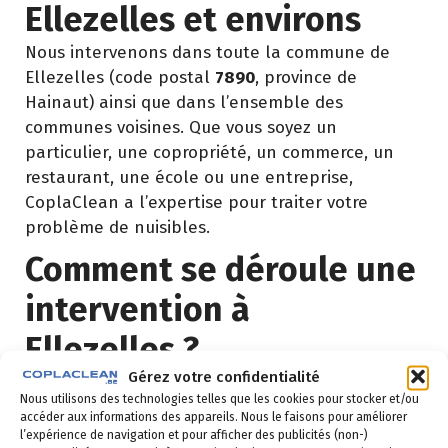
Ellezelles et environs
Nous intervenons dans toute la commune de
Ellezelles (code postal
7890
, province de
Hainaut) ainsi que dans l’ensemble des
communes voisines. Que vous soyez un
particulier, une copropriété, un commerce, un
restaurant, une école ou une entreprise,
CoplaClean a l’expertise pour traiter votre
problème de nuisibles.
Comment se déroule une
intervention à
Ellezelles ?
Gérez votre confidentialité
Demande de devis
: vous remplissez le
Nous utilisons des technologies telles que les cookies pour stocker et/ou
accéder aux informations des appareils. Nous le faisons pour améliorer
formulaire ci-dessous ou vous nous appelez au
l’expérience de navigation et pour afficher des publicités (non-)