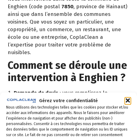
Enghien (code postal
7850
, province de Hainaut)
ainsi que dans l’ensemble des communes
voisines. Que vous soyez un particulier, une
copropriété, un commerce, un restaurant, une
école ou une entreprise, CoplaClean a
l’expertise pour traiter votre problème de
nuisibles.
Comment se déroule une
intervention à Enghien ?
Demande de devis
: vous remplissez le
formulaire ci-dessous ou vous nous appelez au
Gérez votre confidentialité
02 523 21 89. Réponse sous 24h.
Nous utilisons des technologies telles que les cookies pour stocker et/ou
accéder aux informations des appareils. Nous le faisons pour améliorer
l’expérience de navigation et pour afficher des publicités (non-)
Diagnostic gratuit
: notre technicien vient
personnalisées. Consentir à ces technologies nous permettra de traiter
identifier la nuisance et son origine.
des données telles que le comportement de navigation ou les ID uniques
sur ce site. Le fait de ne pas consentir ou de retirer son consentement