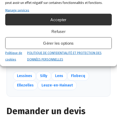
Intervention ciblée
: traitement adapté,
peut avoir un effet négatif sur certaines fonctionnalités et fonctions.
produits certifiés, sécurité maximale, discrétion
Manage services
garantie.
Accepter
Suivi et garantie
: visite de contrôle et garantie
de résultat.
Refuser
Gérer les options
Nous intervenons aussi près de Enghien
Politique de
POLITIQUE DE CONFIDENTIALITÉ ET PROTECTION DES
Mêmes équipes, mêmes délais — voir
toutes nos
cookies
DONNÉES PERSONNELLES
communes
.
Lessines
Silly
Lens
Flobecq
Ellezelles
Leuze-en-Hainaut
Demander un devis