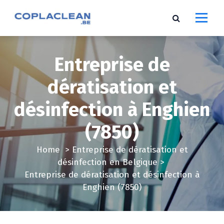
S
k
i
p
t
Entreprise de
o
c
dératisation et
o
désinfection à Enghien
n
t
(7850)
e
n
Home
>
Entreprise de dératisation et
t
désinfection en Belgique
>
Entreprise de dératisation et désinfection à
Enghien (7850)