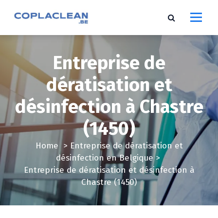
S
k
i
p
t
Entreprise de
o
c
dératisation et
o
désinfection à Chastre
n
t
(1450)
e
n
Home
>
Entreprise de dératisation et
t
désinfection en Belgique
>
Entreprise de dératisation et désinfection à
Chastre (1450)