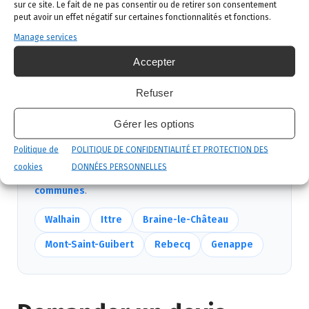
sur ce site. Le fait de ne pas consentir ou de retirer son consentement
peut avoir un effet négatif sur certaines fonctionnalités et fonctions.
Intervention ciblée
: traitement adapté,
Manage services
produits certifiés, sécurité maximale, discrétion
garantie.
Accepter
Suivi et garantie
: visite de contrôle et garantie
Refuser
de résultat.
Gérer les options
Politique de
POLITIQUE DE CONFIDENTIALITÉ ET PROTECTION DES
Nous intervenons aussi près de Chastre
cookies
DONNÉES PERSONNELLES
Mêmes équipes, mêmes délais — voir
toutes nos
communes
.
Walhain
Ittre
Braine-le-Château
Mont-Saint-Guibert
Rebecq
Genappe