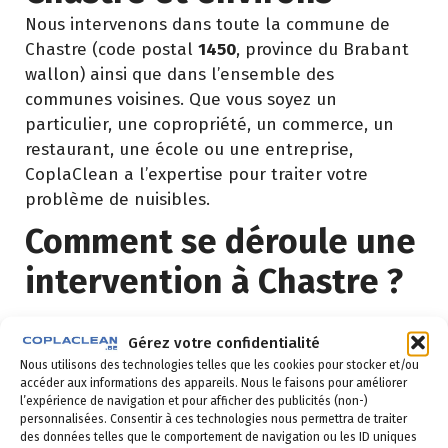
Nous intervenons dans toute la commune de
Chastre (code postal
1450
, province du Brabant
wallon) ainsi que dans l’ensemble des
communes voisines. Que vous soyez un
particulier, une copropriété, un commerce, un
restaurant, une école ou une entreprise,
CoplaClean a l’expertise pour traiter votre
problème de nuisibles.
Comment se déroule une
intervention à Chastre ?
Demande de devis
: vous remplissez le
Gérez votre confidentialité
formulaire ci-dessous ou vous nous appelez au
Nous utilisons des technologies telles que les cookies pour stocker et/ou
02 523 21 89. Réponse sous 24h.
accéder aux informations des appareils. Nous le faisons pour améliorer
l’expérience de navigation et pour afficher des publicités (non-)
Diagnostic gratuit
: notre technicien vient
personnalisées. Consentir à ces technologies nous permettra de traiter
des données telles que le comportement de navigation ou les ID uniques
identifier la nuisance et son origine.