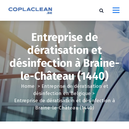
S
k
i
p
t
Entreprise de
o
c
dératisation et
o
désinfection à Braine-
n
t
le-Château (1440)
e
n
Home
>
Entreprise de dératisation et
t
désinfection en Belgique
>
Entreprise de dératisation et désinfection à
Braine-le-Château (1440)