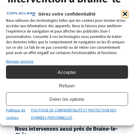
Château ?
Gérez votre confidentialité
Nous utilisons des technologies telles que les cookies pour stocker et/ou
Demande de devis
: vous remplissez le
accéder aux informations des appareils. Nous le faisons pour améliorer
l’expérience de navigation et pour afficher des publicités (non-)
formulaire ci-dessous ou vous nous appelez au
personnalisées. Consentir à ces technologies nous permettra de traiter
02 523 21 89. Réponse sous 24h.
des données telles que le comportement de navigation ou les ID uniques
sur ce site. Le fait de ne pas consentir ou de retirer son consentement
Diagnostic gratuit
: notre technicien vient
peut avoir un effet négatif sur certaines fonctionnalités et fonctions.
identifier la nuisance et son origine.
Manage services
Intervention ciblée
: traitement adapté,
Accepter
produits certifiés, sécurité maximale, discrétion
garantie.
Refuser
Suivi et garantie
: visite de contrôle et garantie
Gérer les options
de résultat.
Politique de
POLITIQUE DE CONFIDENTIALITÉ ET PROTECTION DES
cookies
DONNÉES PERSONNELLES
Nous intervenons aussi près de Braine-le-