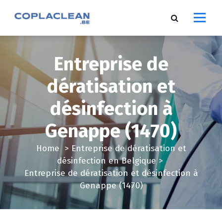
S
k
i
p
t
Entreprise de
o
c
dératisation et
o
désinfection à
n
t
Genappe (1470)
e
n
Home
>
Entreprise de dératisation et
t
désinfection en Belgique
>
Entreprise de dératisation et désinfection à
Genappe (1470)