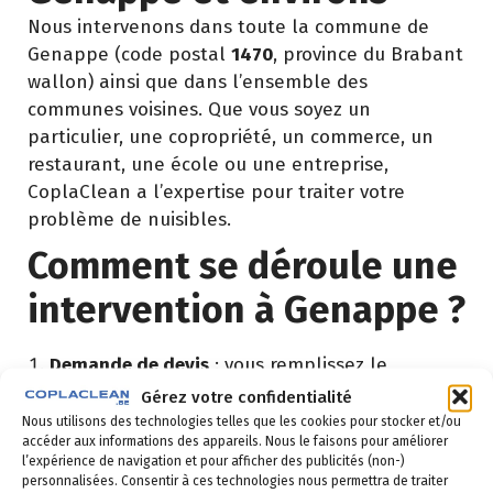
Nous intervenons dans toute la commune de
Genappe (code postal
1470
, province du Brabant
wallon) ainsi que dans l’ensemble des
communes voisines. Que vous soyez un
particulier, une copropriété, un commerce, un
restaurant, une école ou une entreprise,
CoplaClean a l’expertise pour traiter votre
problème de nuisibles.
Comment se déroule une
intervention à Genappe ?
Demande de devis
: vous remplissez le
formulaire ci-dessous ou vous nous appelez au
Gérez votre confidentialité
02 523 21 89. Réponse sous 24h.
Nous utilisons des technologies telles que les cookies pour stocker et/ou
accéder aux informations des appareils. Nous le faisons pour améliorer
Diagnostic gratuit
: notre technicien vient
l’expérience de navigation et pour afficher des publicités (non-)
personnalisées. Consentir à ces technologies nous permettra de traiter
identifier la nuisance et son origine.