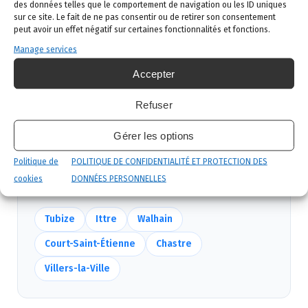
des données telles que le comportement de navigation ou les ID uniques
sur ce site. Le fait de ne pas consentir ou de retirer son consentement
Intervention ciblée
: traitement adapté,
peut avoir un effet négatif sur certaines fonctionnalités et fonctions.
produits certifiés, sécurité maximale, discrétion
Manage services
garantie.
Accepter
Suivi et garantie
: visite de contrôle et garantie
de résultat.
Refuser
Gérer les options
Nous intervenons aussi près de Genappe
Politique de
POLITIQUE DE CONFIDENTIALITÉ ET PROTECTION DES
Mêmes équipes, mêmes délais — voir
toutes nos
cookies
DONNÉES PERSONNELLES
communes
.
Tubize
Ittre
Walhain
Court-Saint-Étienne
Chastre
Villers-la-Ville