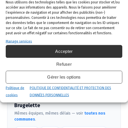
Demande de devis
: vous remplissez le
Nous utilisons des technologies telles que les cookies pour stocker et/ou
accéder aux informations des appareils. Nous le faisons pour améliorer
formulaire ci-dessous ou vous nous appelez au
l’expérience de navigation et pour afficher des publicités (non-)
02 523 21 89. Réponse sous 24h.
personnalisées. Consentir à ces technologies nous permettra de traiter
des données telles que le comportement de navigation ou les ID uniques
Diagnostic gratuit
: notre technicien vient
sur ce site. Le fait de ne pas consentir ou de retirer son consentement
identifier la nuisance et son origine.
peut avoir un effet négatif sur certaines fonctionnalités et fonctions.
Manage services
Intervention ciblée
: traitement adapté,
produits certifiés, sécurité maximale, discrétion
Accepter
garantie.
Refuser
Suivi et garantie
: visite de contrôle et garantie
de résultat.
Gérer les options
Politique de
POLITIQUE DE CONFIDENTIALITÉ ET PROTECTION DES
cookies
DONNÉES PERSONNELLES
Nous intervenons aussi près de
Brugelette
Mêmes équipes, mêmes délais — voir
toutes nos
communes
.