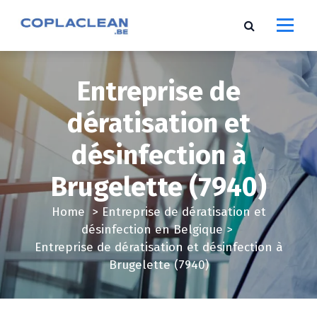
S
k
i
p
t
Entreprise de
o
c
dératisation et
o
désinfection à
n
t
Brugelette (7940)
e
n
Home
>
Entreprise de dératisation et
t
désinfection en Belgique
>
Entreprise de dératisation et désinfection à
Brugelette (7940)