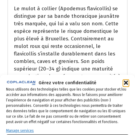
Le mulot à collier (Apodemus flavicollis) se
distingue par sa bande thoracique jaunâtre
très marquée, qui lui a valu son nom. Cette
espèce représente le risque domestique le
plus élevé à Bruxelles. Contrairement au
mulot roux qui reste occasionnel, le
flavicollis s’installe durablement dans les
combles, caves et greniers. Son poids
supérieur (20–34 g) indique une maturité
reproductive plus précoce et une capacité à
Gérez votre confidentialité
causer des dégâts structurels importants.
Nous utilisons des technologies telles que les cookies pour stocker et/ou
Différenciation avec
accéder aux informations des appareils. Nous le faisons pour améliorer
l’expérience de navigation et pour afficher des publicités (non-)
l’Apodemus sylvaticus et
personnalisées. Consentir à ces technologies nous permettra de traiter
des données telles que le comportement de navigation ou les ID uniques
implications sanitaires
sur ce site. Le fait de ne pas consentir ou de retirer son consentement
peut avoir un effet négatif sur certaines fonctionnalités et fonctions.
Manage services
L’Apodemus sylvaticus (mulot des bois) s’en