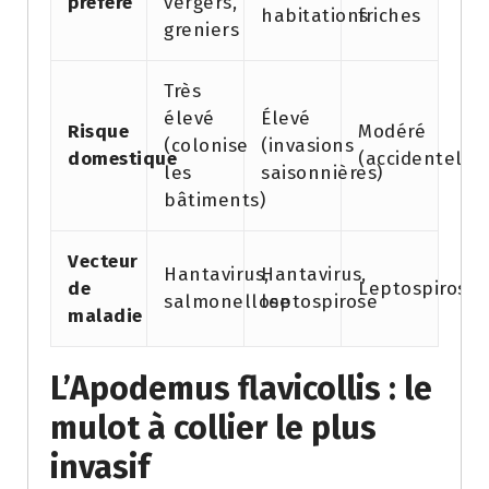
préféré
vergers,
habitations
friches
greniers
Très
élevé
Élevé
Risque
Modéré
(colonise
(invasions
domestique
(accidentel)
les
saisonnières)
bâtiments)
Vecteur
Hantavirus,
Hantavirus,
de
Leptospirose
salmonellose
leptospirose
maladie
L’Apodemus flavicollis : le
mulot à collier le plus
invasif