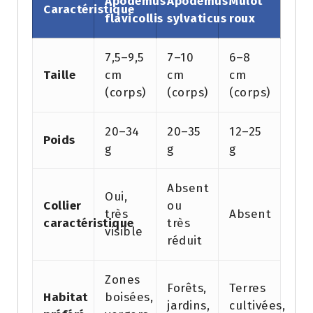
Apodemus
Apodemus
Mulot
Caractéristique
flavicollis
sylvaticus
roux
7,5–9,5
7–10
6–8
Taille
cm
cm
cm
(corps)
(corps)
(corps)
20–34
20–35
12–25
Poids
g
g
g
Absent
Oui,
Collier
ou
très
Absent
caractéristique
très
visible
réduit
Zones
Forêts,
Terres
Habitat
boisées,
jardins,
cultivées,