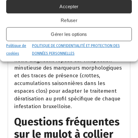
rapproche par la taille, mais l’absence de
Accepter
collier visible constitue le marqueur clé.
Refuser
Tous deux vecteurs de l’hantavirus, ils
exigent une décontamination rigoureuse
Gérer les options
après intervention. Le mulot roux, bien que
moins dommageable, participe au même
Politique de
POLITIQUE DE CONFIDENTIALITÉ ET PROTECTION DES
cycle épidémiologique. Chez CoplaClean,
cookies
DONNÉES PERSONNELLES
notre diagnostic repose sur l’inspection
minutieuse des marqueurs morphologiques
et des traces de présence (crottes,
accumulations saisonnières dans les
espaces clos) pour adapter le traitement
dératisation au profil spécifique de chaque
infestation bruxelloise.
Questions fréquentes
sur le mulot à collier