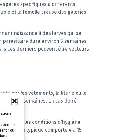
-espèces spécifiques à différents
ouple et la femelle creuse des galeries
onnant naissance à des larves qui se
n parasitaire dure environ 3 semaines.
ais ces derniers peuvent être vecteurs
cte par les vêtements, la literie ou le
 jusqu’à 6 semaines. En cas de ré-
mations
é sociale et les conditions d’hygiène
es données
 infestation typique comporte 4 à 15
sentir ou
ions.
millions.