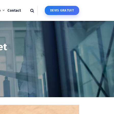
é
Contact
D
E
V
I
S
G
R
A
T
U
I
T
et