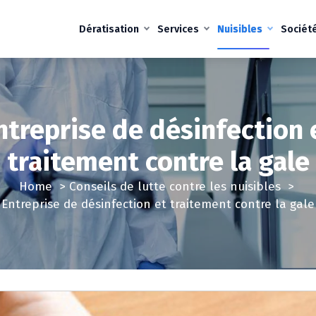
Dératisation
Services
Nuisibles
Sociét
ntreprise de désinfection 
traitement contre la gale
Home
>
Conseils de lutte contre les nuisibles
>
Entreprise de désinfection et traitement contre la gale