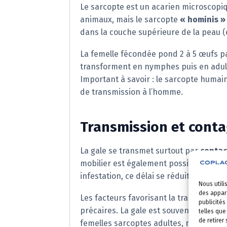
Le sarcopte est un acarien microscopiq
animaux, mais le sarcopte
« hominis »
dans la couche supérieure de la peau 
La femelle fécondée pond 2 à 5 œufs par
transforment en nymphes puis en adulte
Important à savoir : le sarcopte huma
de transmission à l’homme.
Transmission et contag
La gale se transmet surtout par
contac
mobilier est également possible. La pé
infestation, ce délai se réduit à 1 à 4 jo
Nous utili
des appare
Les facteurs favorisant la transmission s
publicités
précaires. La gale est souvent associée
telles que
de retirer
femelles sarcoptes adultes, mais une f