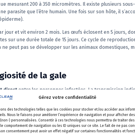
ue mesurant 200 à 350 micromètres. Il existe plusieurs sous
ne parasite que l’être humain. Une fois sur son hôte, il s’acc
(épiderme).
 jour et vit environ 2 mois. Les œufs éclosent en 5 jours, d
s sur une durée totale de 15 jours. Ce cycle de reproductio
in ne peut pas se développer sur les animaux domestiques, m
iosité de la gale
t direct
entre les personnes infectées. La transmission indire
riode d’incubation moyenne est d’
un mois
, pouvant s’étendre
Gérez votre confidentialité
urs.
sons des technologies telles que les cookies pour stocker et/ou accéder aux infor
ils. Nous le faisons pour améliorer l’expérience de navigation et pour afficher des
ont : le contact rapproché, la vie en collectivité, la précarit
 (non-) personnalisées. Consentir à ces technologies nous permettra de traiter d
 à une transmission au sein de la famille ou d’un couple. Une
 le comportement de navigation ou les ID uniques sur ce site. Le fait de ne pas con
 son consentement peut avoir un effet négatif sur certaines fonctionnalités et fonct
orme profuse peut en compter plusieurs centaines, voire des 