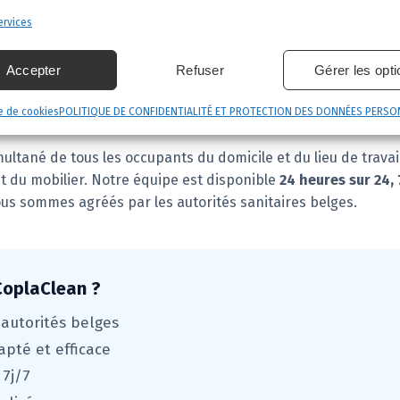
rvices
nfection et décontamination
Accepter
Refuser
Gérer les opt
le complet de
thermonébulisation à froid
pour assurer la d
e de cookies
POLITIQUE DE CONFIDENTIALITÉ ET PROTECTION DES DONNÉES PERSO
rtifiés diagnostiquent les zones à traiter et coordonnent une
ané de tous les occupants du domicile et du lieu de travail 
et du mobilier. Notre équipe est disponible
24 heures sur 24, 
ous sommes agréés par les autorités sanitaires belges.
 CoplaClean ?
 autorités belges
apté et efficace
 7j/7