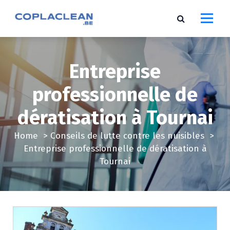
S
k
i
p
t
Entreprise
o
c
professionnelle de
o
n
dératisation à Tournai
t
e
Home
>
Conseils de lutte contre les nuisibles
>
n
Entreprise professionnelle de dératisation à
t
Tournai