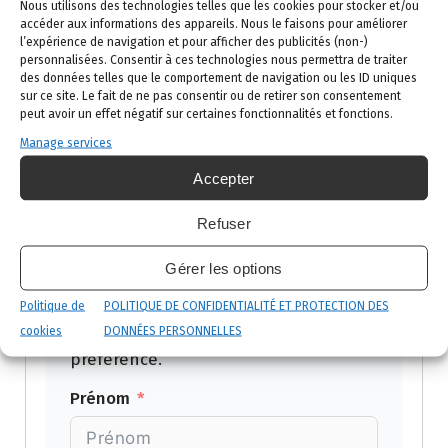
Nous utilisons des technologies telles que les cookies pour stocker et/ou
accéder aux informations des appareils. Nous le faisons pour améliorer
Téléphone :
02 523 21 89
l’expérience de navigation et pour afficher des publicités (non-)
Service de garde 24h/24 :
0476 330 779
personnalisées. Consentir à ces technologies nous permettra de traiter
des données telles que le comportement de navigation ou les ID uniques
Ou remplissez notre formulaire de
sur ce site. Le fait de ne pas consentir ou de retirer son consentement
demande de consultation approfondie.
peut avoir un effet négatif sur certaines fonctionnalités et fonctions.
Manage services
Accepter
Demandez votre
Refuser
devis gratuit
Gérer les options
Politique de
Réponse sous 24h ouvrées — par
POLITIQUE DE CONFIDENTIALITÉ ET PROTECTION DES
cookies
téléphone ou email selon votre
DONNÉES PERSONNELLES
préférence.
Prénom