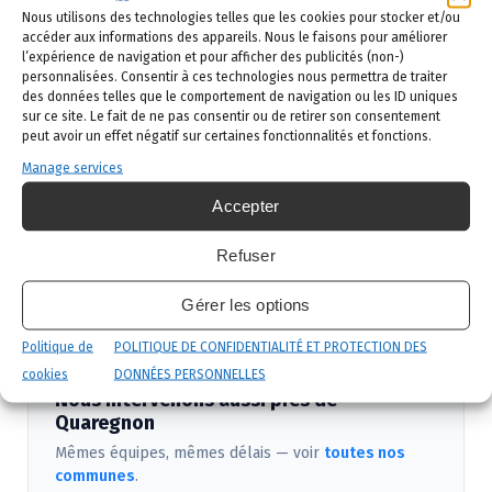
Nous utilisons des technologies telles que les cookies pour stocker et/ou
Demande de devis
: vous remplissez le
accéder aux informations des appareils. Nous le faisons pour améliorer
formulaire ci-dessous ou vous nous appelez au
l’expérience de navigation et pour afficher des publicités (non-)
02 523 21 89. Réponse sous 24h.
personnalisées. Consentir à ces technologies nous permettra de traiter
des données telles que le comportement de navigation ou les ID uniques
Diagnostic gratuit
: notre technicien vient
sur ce site. Le fait de ne pas consentir ou de retirer son consentement
peut avoir un effet négatif sur certaines fonctionnalités et fonctions.
identifier la nuisance et son origine.
Manage services
Intervention ciblée
: traitement adapté,
Accepter
produits certifiés, sécurité maximale, discrétion
garantie.
Refuser
Suivi et garantie
: visite de contrôle et garantie
Gérer les options
de résultat.
Politique de
POLITIQUE DE CONFIDENTIALITÉ ET PROTECTION DES
cookies
DONNÉES PERSONNELLES
Nous intervenons aussi près de
Quaregnon
Mêmes équipes, mêmes délais — voir
toutes nos
communes
.