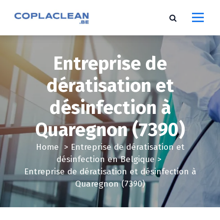
S
k
i
p
t
Entreprise de
o
c
dératisation et
o
désinfection à
n
t
Quaregnon (7390)
e
n
Home
>
Entreprise de dératisation et
t
désinfection en Belgique
>
Entreprise de dératisation et désinfection à
Quaregnon (7390)