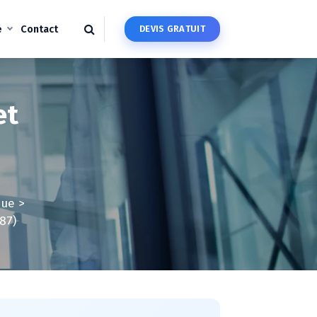
é
Contact
D
E
V
I
S
G
R
A
T
U
I
T
et
que
>
87)