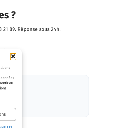
es ?
3 21 89. Réponse sous 24h.
ntie.
mations
es données
sentir ou
ions.
ions
NNELLES