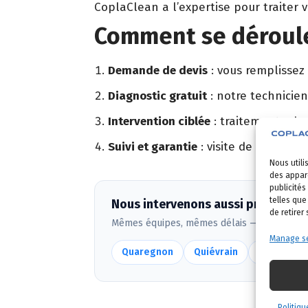
CoplaClean a l’expertise pour traiter 
Comment se déroule
Demande de devis
: vous remplissez
Diagnostic gratuit
: notre technicien
Intervention ciblée
: traitement adapt
Suivi et garantie
: visite de contrôle 
Nous utili
des appare
publicités
telles que
Nous intervenons aussi près de Ho
de retirer
Mêmes équipes, mêmes délais — voir
toute
Manage se
Quaregnon
Quiévrain
Dour
H
Politiqu