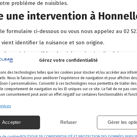
votre problème de nuisibles.
 une intervention à Honnell
 le formulaire ci-dessous ou vous nous appelez au 02 52
 vient identifier la nuisance et son origine.
é, produits certifiés, sécurité maximale, discrétion gara
Gérez votre confidentialité
et garantie de résultat.
sons des technologies telles que les cookies pour stocker et/ou accéder aux infor
ils. Nous le faisons pour améliorer l’expérience de navigation et pour afficher des
 (non-) personnalisées. Consentir à ces technologies nous permettra de traiter d
 le comportement de navigation ou les ID uniques sur ce site. Le fait de ne pas con
nnelles
 son consentement peut avoir un effet négatif sur certaines fonctionnalités et fonct
s nos communes
.
rvices
ensies
Colfontaine
Saint-Ghislain
Accepter
Refuser
Gérer les opt
e de cookies
POLITIQUE DE CONFIDENTIALITÉ ET PROTECTION DES DONNÉES PERSO