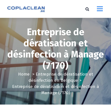
S
k
i
p
t
Entreprise de
o
c
dératisation et
o
désinfection à Manage
n
t
(7170)
e
n
Home
>
Entreprise de dératisation et
t
désinfection en Belgique
>
Entreprise de dératisation et désinfection à
Manage (7170)