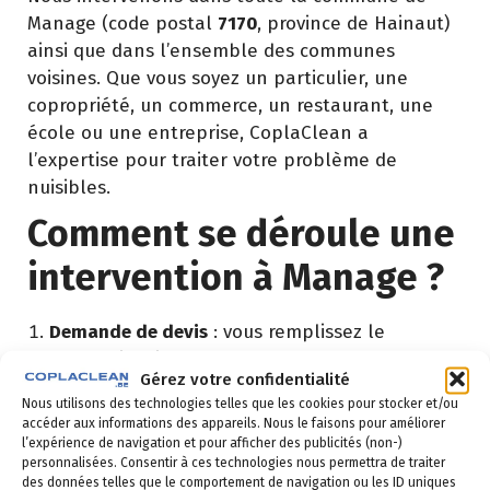
Manage (code postal
7170
, province de Hainaut)
ainsi que dans l’ensemble des communes
voisines. Que vous soyez un particulier, une
copropriété, un commerce, un restaurant, une
école ou une entreprise, CoplaClean a
l’expertise pour traiter votre problème de
nuisibles.
Comment se déroule une
intervention à Manage ?
Demande de devis
: vous remplissez le
formulaire ci-dessous ou vous nous appelez au
Gérez votre confidentialité
02 523 21 89. Réponse sous 24h.
Nous utilisons des technologies telles que les cookies pour stocker et/ou
accéder aux informations des appareils. Nous le faisons pour améliorer
Diagnostic gratuit
: notre technicien vient
l’expérience de navigation et pour afficher des publicités (non-)
identifier la nuisance et son origine.
personnalisées. Consentir à ces technologies nous permettra de traiter
des données telles que le comportement de navigation ou les ID uniques