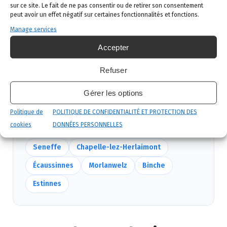
Intervention ciblée
: traitement adapté,
sur ce site. Le fait de ne pas consentir ou de retirer son consentement
produits certifiés, sécurité maximale, discrétion
peut avoir un effet négatif sur certaines fonctionnalités et fonctions.
garantie.
Manage services
Suivi et garantie
: visite de contrôle et garantie
Accepter
de résultat.
Refuser
Gérer les options
Nous intervenons aussi près de Manage
Politique de
POLITIQUE DE CONFIDENTIALITÉ ET PROTECTION DES
Mêmes équipes, mêmes délais — voir
toutes nos
cookies
DONNÉES PERSONNELLES
communes
.
Seneffe
Chapelle-lez-Herlaimont
Écaussinnes
Morlanwelz
Binche
Estinnes