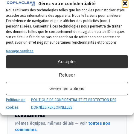
Gérez votre confidentialité
Demande de devis
: vous remplissez le
Nous utilisons des technologies telles que les cookies pour stocker et/ou
formulaire ci-dessous ou vous nous appelez au
accéder aux informations des appareils. Nous le faisons pour améliorer
02 523 21 89. Réponse sous 24h.
l’expérience de navigation et pour afficher des publicités (non-)
personnalisées. Consentir à ces technologies nous permettra de traiter
Diagnostic gratuit
: notre technicien vient
des données telles que le comportement de navigation ou les ID uniques
sur ce site. Le fait de ne pas consentir ou de retirer son consentement
identifier la nuisance et son origine.
peut avoir un effet négatif sur certaines fonctionnalités et fonctions.
Intervention ciblée
: traitement adapté,
Manage services
produits certifiés, sécurité maximale, discrétion
Accepter
garantie.
Refuser
Suivi et garantie
: visite de contrôle et garantie
de résultat.
Gérer les options
Politique de
POLITIQUE DE CONFIDENTIALITÉ ET PROTECTION DES
cookies
DONNÉES PERSONNELLES
Nous intervenons aussi près de
Écaussinnes
Mêmes équipes, mêmes délais — voir
toutes nos
communes
.