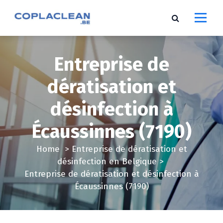
S
k
i
p
t
Entreprise de
o
c
dératisation et
o
désinfection à
n
t
Écaussinnes (7190)
e
n
Home
>
Entreprise de dératisation et
t
désinfection en Belgique
>
Entreprise de dératisation et désinfection à
Écaussinnes (7190)