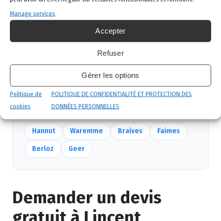
produits certifiés, sécurité maximale, discrétion
garantie.
Manage services
Accepter
Suivi et garantie
: visite de contrôle et garantie
de résultat.
Refuser
Gérer les options
Nous intervenons aussi près de Lincent
Politique de
POLITIQUE DE CONFIDENTIALITÉ ET PROTECTION DES
Mêmes équipes, mêmes délais — voir
toutes nos
cookies
DONNÉES PERSONNELLES
communes
.
Hannut
Waremme
Braives
Faimes
Berloz
Geer
Demander un devis
gratuit à Lincent