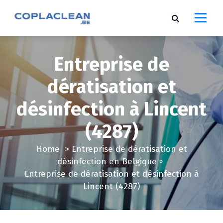
S
k
i
p
t
Entreprise de
o
c
dératisation et
o
désinfection à Lincent
n
t
(4287)
e
n
Home
>
Entreprise de dératisation et
t
désinfection en Belgique
>
Entreprise de dératisation et désinfection à
Lincent (4287)