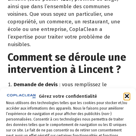
ainsi que dans l’ensemble des communes
voisines. Que vous soyez un particulier, une
copropriété, un commerce, un restaurant, une
école ou une entreprise, CoplaClean a
l’expertise pour traiter votre problème de
nuisibles.
Comment se déroule une
intervention à Lincent ?
Demande de devis
: vous remplissez le
formulaire ci-dessous ou vous nous appelez au
Gérez votre confidentialité
02 523 21 89. Réponse sous 24h.
Nous utilisons des technologies telles que les cookies pour stocker et/ou
accéder aux informations des appareils. Nous le faisons pour améliorer
Diagnostic gratuit
: notre technicien vient
l’expérience de navigation et pour afficher des publicités (non-)
identifier la nuisance et son origine.
personnalisées. Consentir à ces technologies nous permettra de traiter
des données telles que le comportement de navigation ou les ID uniques
Intervention ciblée
: traitement adapté,
sur ce site. Le fait de ne pas consentir ou de retirer son consentement
peut avoir un effet négatif sur certaines fonctionnalités et fonctions.