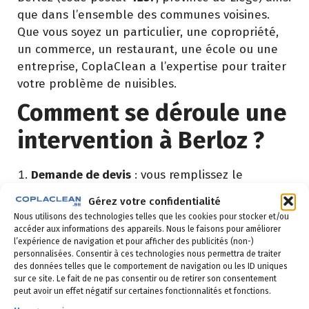
que dans l’ensemble des communes voisines.
Que vous soyez un particulier, une copropriété,
un commerce, un restaurant, une école ou une
entreprise, CoplaClean a l’expertise pour traiter
votre problème de nuisibles.
Comment se déroule une
intervention à Berloz ?
Demande de devis
: vous remplissez le
formulaire ci-dessous ou vous nous appelez au
Gérez votre confidentialité
02 523 21 89. Réponse sous 24h.
Nous utilisons des technologies telles que les cookies pour stocker et/ou
accéder aux informations des appareils. Nous le faisons pour améliorer
Diagnostic gratuit
: notre technicien vient
l’expérience de navigation et pour afficher des publicités (non-)
identifier la nuisance et son origine.
personnalisées. Consentir à ces technologies nous permettra de traiter
des données telles que le comportement de navigation ou les ID uniques
Intervention ciblée
: traitement adapté,
sur ce site. Le fait de ne pas consentir ou de retirer son consentement
peut avoir un effet négatif sur certaines fonctionnalités et fonctions.
produits certifiés, sécurité maximale, discrétion