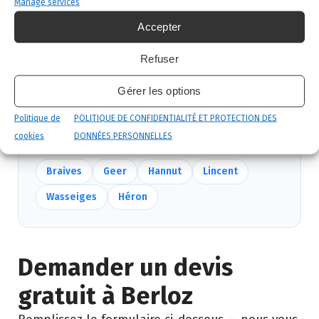
garantie.
Manage services
Accepter
Suivi et garantie
: visite de contrôle et garantie
de résultat.
Refuser
Gérer les options
Nous intervenons aussi près de Berloz
Politique de
POLITIQUE DE CONFIDENTIALITÉ ET PROTECTION DES
Mêmes équipes, mêmes délais — voir
toutes nos
cookies
DONNÉES PERSONNELLES
communes
.
Braives
Geer
Hannut
Lincent
Wasseiges
Héron
Demander un devis
gratuit à Berloz