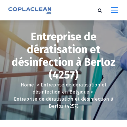
S
k
i
p
t
Entreprise de
o
c
dératisation et
o
désinfection à Berloz
n
t
(4257)
e
n
Home
>
Entreprise de dératisation et
t
désinfection en Belgique
>
Entreprise de dératisation et désinfection à
Berloz (4257)