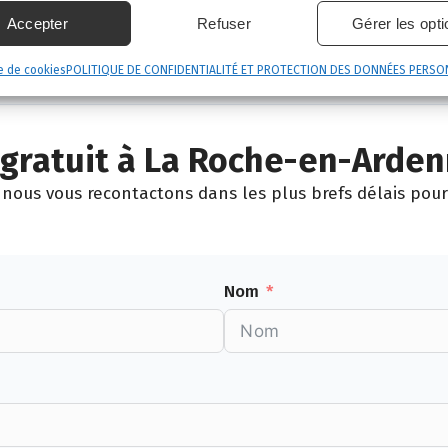
s nos communes
.
Accepter
Refuser
Gérer les opt
Érezée
Manhay
Nassogne
e de cookies
POLITIQUE DE CONFIDENTIALITÉ ET PROTECTION DES DONNÉES PERSO
gratuit à La Roche-en-Arde
nous vous recontactons dans les plus brefs délais pour 
Nom