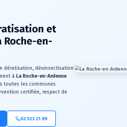
ratisation et
a Roche-en-
n dératisation, désinsectisation
ement à
La Roche-en-Ardenne
ns toutes les communes
rvention certifiée, respect de
02 523 21 89