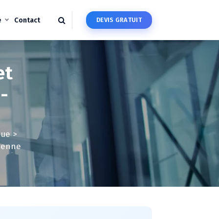
é
Contact
D
E
V
I
S
G
R
A
T
U
I
T
et
-
que
>
rdenne