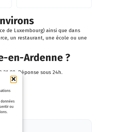
nvirons
nce de Luxembourg) ainsi que dans
rce, un restaurant, une école ou une
he-en-Ardenne ?
3 21 89. Réponse sous 24h.
mations
ntie.
es données
sentir ou
ions.