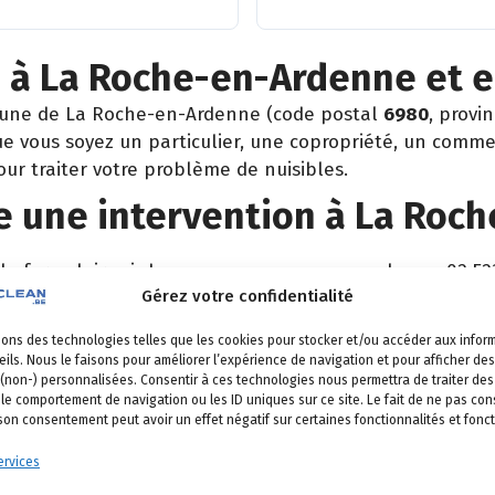
n à La Roche-en-Ardenne et e
mune de La Roche-en-Ardenne (code postal
6980
, provi
 vous soyez un particulier, une copropriété, un comme
our traiter votre problème de nuisibles.
 une intervention à La Roc
 le formulaire ci-dessous ou vous nous appelez au 02 52
Gérez votre confidentialité
 vient identifier la nuisance et son origine.
sons des technologies telles que les cookies pour stocker et/ou accéder aux infor
é, produits certifiés, sécurité maximale, discrétion gara
ils. Nous le faisons pour améliorer l’expérience de navigation et pour afficher des
 (non-) personnalisées. Consentir à ces technologies nous permettra de traiter d
et garantie de résultat.
 le comportement de navigation ou les ID uniques sur ce site. Le fait de ne pas con
 son consentement peut avoir un effet négatif sur certaines fonctionnalités et fonct
rvices
a Roche-en-Ardenne