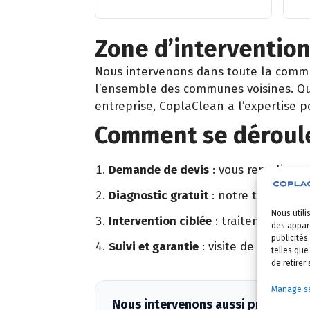
Zone d’interventio
Nous intervenons dans toute la com
l’ensemble des communes voisines. Que
entreprise, CoplaClean a l’expertise p
Comment se déroule
Demande de devis
: vous remplissez
Diagnostic gratuit
: notre technicien
Nous utili
Intervention ciblée
: traitement adapt
des appare
publicités
Suivi et garantie
: visite de contrôle 
telles que
de retirer
Manage se
Nous intervenons aussi près de L