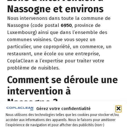
Nassogne et environs
Nous intervenons dans toute la commune de
Nassogne (code postal
6950
, province de
Luxembourg) ainsi que dans l’ensemble des
communes voisines. Que vous soyez un
particulier, une copropriété, un commerce, un
restaurant, une école ou une entreprise,
CoplaClean a l’expertise pour traiter votre
problème de nuisibles.
Comment se déroule une
intervention à
Nassogne ?
Gérez votre confidentialité
Nous utilisons des technologies telles que les cookies pour stocker et/ou
Demande de devis
: vous remplissez le
accéder aux informations des appareils. Nous le faisons pour améliorer
formulaire ci-dessous ou vous nous appelez au
l’expérience de navigation et pour afficher des publicités (non-)