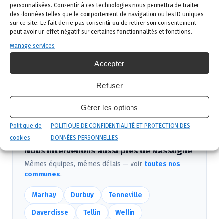
02 523 21 89. Réponse sous 24h.
personnalisées. Consentir à ces technologies nous permettra de traiter
des données telles que le comportement de navigation ou les ID uniques
sur ce site. Le fait de ne pas consentir ou de retirer son consentement
Diagnostic gratuit
: notre technicien vient
peut avoir un effet négatif sur certaines fonctionnalités et fonctions.
identifier la nuisance et son origine.
Manage services
Intervention ciblée
: traitement adapté,
Accepter
produits certifiés, sécurité maximale, discrétion
garantie.
Refuser
Suivi et garantie
: visite de contrôle et garantie
Gérer les options
de résultat.
Politique de
POLITIQUE DE CONFIDENTIALITÉ ET PROTECTION DES
cookies
DONNÉES PERSONNELLES
Nous intervenons aussi près de Nassogne
Mêmes équipes, mêmes délais — voir
toutes nos
communes
.
Manhay
Durbuy
Tenneville
Daverdisse
Tellin
Wellin