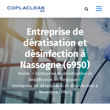
S
k
i
p
t
Entreprise de
o
c
dératisation et
o
désinfection à
n
t
Nassogne (6950)
e
n
Home
>
Entreprise de dératisation et
t
désinfection en Belgique
>
Entreprise de dératisation et désinfection à
Nassogne (6950)