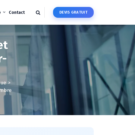
é
Contact
D
E
V
I
S
G
R
A
T
U
I
T
et
r-
que
>
ambre