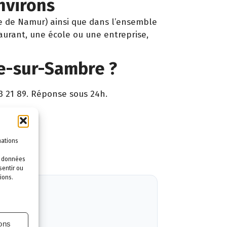
nvirons
ce de Namur) ainsi que dans l’ensemble
aurant, une école ou une entreprise,
e-sur-Sambre ?
3 21 89. Réponse sous 24h.
ntie.
mations
es données
sentir ou
ions.
ions