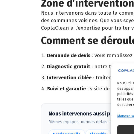
Zone d’interventio
Nous intervenons dans toute la com
des communes voisines. Que vous soyez
CoplaClean a l’expertise pour traiter 
Comment se déroule
Demande de devis
: vous remplissez
Diagnostic gratuit
: notre technicien
Intervention ciblée
: traitement adapt
Nous utili
Suivi et garantie
: visite de contrôle 
des appare
publicités
telles que
de retirer
Nous intervenons aussi près de J
Manage se
Mêmes équipes, mêmes délais — voir
toute