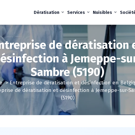
Dératisation
Services
Nuisibles
Sociét
ntreprise de dératisation 
ésinfection à Jemeppe-su
Sambre (5190)
e
>
Entreprise de dératisation et désinfection en Belgi
eprise de dératisation et désinfection à Jemeppe-sur-S
(5190)