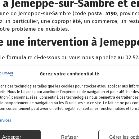
n à Jemeppe-sur-Sambre et e
mune de Jemeppe-sur-Sambre (code postal
5190
, provin
 un particulier, une copropriété, un commerce, un rest
votre problème de nuisibles.
 une intervention à Jemepp
 le formulaire ci-dessous ou vous nous appelez au 02 52
 vient identifier la nuisance et son origine.
Gérez votre confidentialité
é, produits certifiés, sécurité maximale, discrétion gara
sons des technologies telles que les cookies pour stocker et/ou accéder aux infor
et garantie de résultat.
ils. Nous le faisons pour améliorer l’expérience de navigation et pour afficher des
 (non-) personnalisées. Consentir à ces technologies nous permettra de traiter d
 le comportement de navigation ou les ID uniques sur ce site. Le fait de ne pas con
 son consentement peut avoir un effet négatif sur certaines fonctionnalités et fonct
emeppe-sur-Sambre
rvices
s nos communes
.
Accepter
Refuser
Gérer les opt