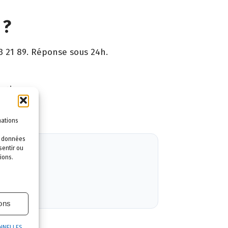
 ?
3 21 89. Réponse sous 24h.
ntie.
mations
es données
sentir ou
ions.
ions
NNELLES