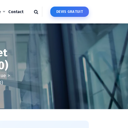
é
Contact
D
E
V
I
S
G
R
A
T
U
I
T
et
0)
que
>
0)