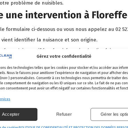
votre problème de nuisibles.
une intervention à Floreffe
 le formulaire ci-dessous ou vous nous appelez au 02 52
 vient identifier la nuisance et son origine.
é, produits certifiés, sécurité maximale, discrétion gara
Gérez votre confidentialité
et garantie de résultat.
sons des technologies telles que les cookies pour stocker et/ou accéder aux infor
ils. Nous le faisons pour améliorer l’expérience de navigation et pour afficher des
 (non-) personnalisées. Consentir à ces technologies nous permettra de traiter d
 le comportement de navigation ou les ID uniques sur ce site. Le fait de ne pas con
reffe
 son consentement peut avoir un effet négatif sur certaines fonctionnalités et fonct
s nos communes
.
rvices
pe-sur-Sambre
La Bruyère
Fosses-la-Ville
Sambreville
Accepter
Refuser
Gérer les opt
e de cookies
POLITIQUE DE CONFIDENTIALITÉ ET PROTECTION DES DONNÉES PERSO