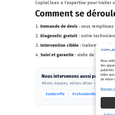
CoplaClean a l’expertise pour traiter 
Comment se déroule 
Demande de devis
: vous remplissez
Diagnostic gratuit
: notre technicien
Intervention ciblée
: traitement adapt
Suivi et garantie
: visite de contrôle 
Nous utili
des appare
publicités
telles que
Nous intervenons aussi près de Flo
de retirer
Mêmes équipes, mêmes délais — voir
toute
Manage se
Sombreffe
Profondeville
Jemep
Politiqu