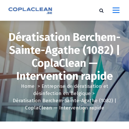
S
k
i
p
t
Dératisation Berchem-
o
c
Sainte-Agathe (1082) |
o
CoplaClean —
n
t
Intervention rapide
e
n
Home
>
Entreprise de dératisation et
t
désinfection en Belgique
>
Dératisation Berchem-Sainte-Agathe (1082) |
CoplaClean — Intervention rapide