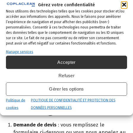
Gérez votre confidentialité
Berchem-Sainte-Agathe (code postal
1082
) ainsi
Nous utilisons des technologies telles que les cookies pour stocker et/ou
que dans toutes les communes bruxelloises
accéder aux informations des appareils. Nous le faisons pour améliorer
limitrophes :
l’expérience de navigation et pour afficher des publicités (non-)
personnalisées. Consentir à ces technologies nous permettra de traiter
des données telles que le comportement de navigation ou les ID uniques
Quartiers de Berchem-Sainte-Agathe
:
sur ce site. Le fait de ne pas consentir ou de retirer son consentement
Cureghem, Scheut, Neerpede, Moortebeek,
peut avoir un effet négatif sur certaines fonctionnalités et fonctions.
Le Peterbos
Manage services
Communes limitrophes
:
Molenbeek-Saint-
Accepter
Jean
,
Bruxelles-Ville
,
Saint-Gilles
,
Forest
,
Uccle
Refuser
Comment se déroule une
Gérer les options
intervention à Berchem-
Politique de
POLITIQUE DE CONFIDENTIALITÉ ET PROTECTION DES
Sainte-Agathe ?
cookies
DONNÉES PERSONNELLES
Demande de devis
: vous remplissez le
formulaire ci-dessous ou vous nous appelez au