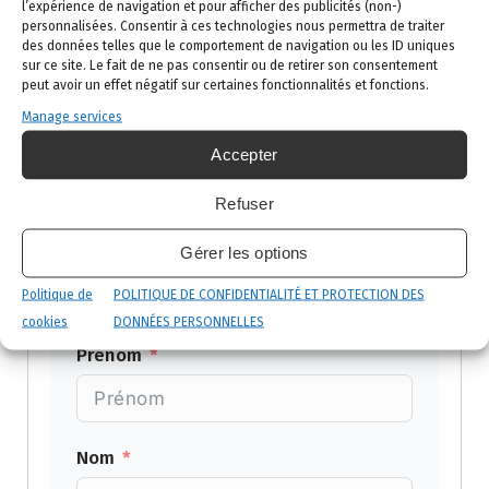
l’expérience de navigation et pour afficher des publicités (non-)
diagnostic complet et un traitement rapide.
personnalisées. Consentir à ces technologies nous permettra de traiter
Appelez-nous sans tarder au 02 523 21 89 ou
des données telles que le comportement de navigation ou les ID uniques
sur ce site. Le fait de ne pas consentir ou de retirer son consentement
demandez votre devis gratuit ci-dessous.
peut avoir un effet négatif sur certaines fonctionnalités et fonctions.
Manage services
Demandez votre
Accepter
devis gratuit
Refuser
Gérer les options
Réponse sous 24h ouvrées — par
téléphone ou email selon votre
Politique de
POLITIQUE DE CONFIDENTIALITÉ ET PROTECTION DES
préférence.
cookies
DONNÉES PERSONNELLES
Prénom
Nom