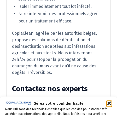
Isoler immédiatement tout lot infecté.
Faire intervenir des professionnels agréés
pour un traitement efficace.
CoplaClean, agréée par les autorités belges,
propose des solutions de dératisation et
désinsectisation adaptées aux infestations
agricoles et aux stocks. Nous intervenons
24h/24 pour stopper la propagation du
charançon du maïs avant qu’il ne cause des
dégâts irréversibles.
Contactez nos experts
Vous suspectez la présence de charançons du
Gérez votre confidentialité
maïs dans vos stocks ? Nos équipes basées à
Nous utilisons des technologies telles que les cookies pour stocker et/ou
accéder aux informations des appareils. Nous le faisons pour améliorer
Bruxelles sont à votre disposition pour un