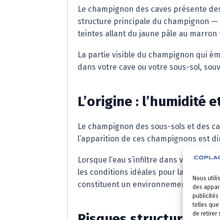
Le champignon des caves présente des c
structure principale du champignon — v
teintes allant du jaune pâle au marron
La partie visible du champignon qui ém
dans votre cave ou votre sous-sol, sou
L’origine : l’humidité e
Le champignon des sous-sols et des c
l’apparition de ces champignons est di
Lorsque l’eau s’infiltre dans votre hab
les conditions idéales pour la prolifé
Nous utili
constituent un environnement favorabl
des appare
publicités
telles que
de retirer
Risques structurels et