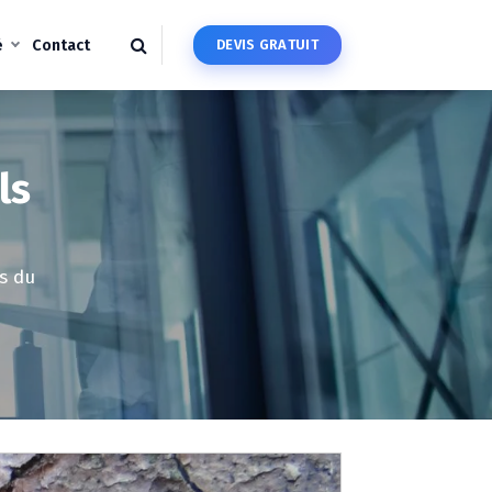
é
Contact
D
E
V
I
S
G
R
A
T
U
I
T
ls
s du