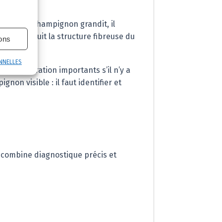
rsque le champignon grandit, il
 qui détruit la structure fibreuse du
ions
NNELLES
e restauration importants s’il n’y a
non visible : il faut identifier et
 combine diagnostique précis et