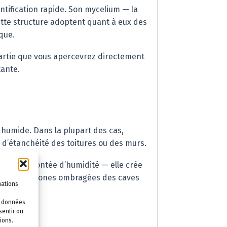
ntification rapide. Son mycelium — la
ette structure adoptent quant à eux des
que.
partie que vous apercevrez directement
tante.
humide. Dans la plupart des cas,
 d’étanchéité des toitures ou des murs.
 ou une remontée d’humidité — elle crée
tion et les zones ombragées des caves
mations
es données
sentir ou
ions.