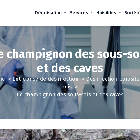
Dératisation
Services
Nuisibles
Sociét
e champignon des sous-so
et des caves
me
>
Entreprise de désinfection
>
Désinfection parasite
bois
>
Le champignon des sous-sols et des caves