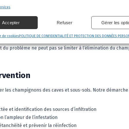
rvices
champignons posent un danger réel pour votre patrimoine. Lo
 bois — poutres, solives, charpente — en créant un mycelium
Accepter
Refuser
Gérer les opt
e de cookies
POLITIQUE DE CONFIDENTIALITÉ ET PROTECTION DES DONNÉES PERSO
 structurelle de votre bâtiment et peut entraîner des coûts d
 du problème ne peut pas se limiter à l’élimination du champig
rvention
iter les champignons des caves et sous-sols. Notre démarche
tée et identification des sources d’infiltration
n l’ampleur de l’infestation
anchéité et prévenir la réinfection