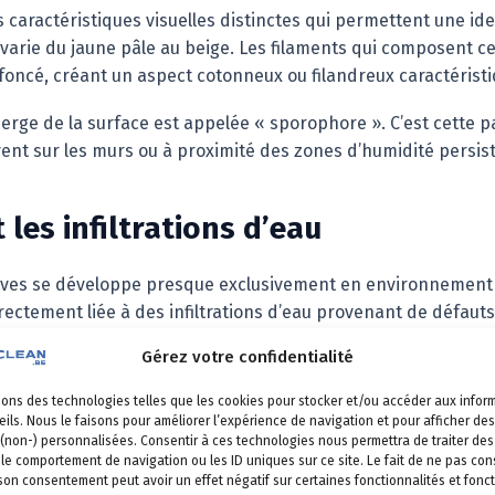
aractéristiques visuelles distinctes qui permettent une ide
arie du jaune pâle au beige. Les filaments qui composent c
 foncé, créant un aspect cotonneux ou filandreux caractéristi
erge de la surface est appelée « sporophore ». C’est cette 
vent sur les murs ou à proximité des zones d’humidité persis
t les infiltrations d’eau
aves se développe presque exclusivement en environnement 
rectement liée à des infiltrations d’eau provenant de défauts
Gérez votre confidentialité
itation — par une fuite de toiture, une fissure dans les murs
ration des champignons. L’eau stagnante, l’absence de ventila
sons des technologies telles que les cookies pour stocker et/ou accéder aux infor
e à leur développement rapide.
ils. Nous le faisons pour améliorer l’expérience de navigation et pour afficher des
 (non-) personnalisées. Consentir à ces technologies nous permettra de traiter d
 le comportement de navigation ou les ID uniques sur ce site. Le fait de ne pas con
 son consentement peut avoir un effet négatif sur certaines fonctionnalités et fonct
 dégâts au bois