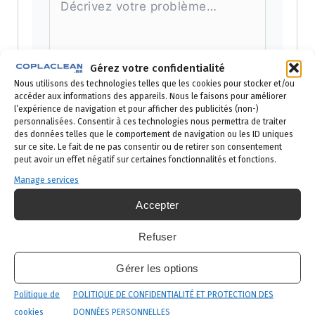
Gérez votre confidentialité
Nous utilisons des technologies telles que les cookies pour stocker et/ou
accéder aux informations des appareils. Nous le faisons pour améliorer
Recevoir mon devis gratuit
l’expérience de navigation et pour afficher des publicités (non-)
personnalisées. Consentir à ces technologies nous permettra de traiter
Alternative:
des données telles que le comportement de navigation ou les ID uniques
sur ce site. Le fait de ne pas consentir ou de retirer son consentement
peut avoir un effet négatif sur certaines fonctionnalités et fonctions.
Capucin insecte –
Manage services
questions fréquentes
Accepter
Le capucin des grains
Refuser
(Rhyzopertha dominica)
Gérer les options
est-il dangereux pour
Politique de
POLITIQUE DE CONFIDENTIALITÉ ET PROTECTION DES
l’homme ?
cookies
DONNÉES PERSONNELLES