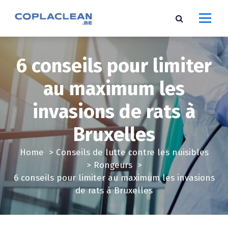
S
k
i
p
t
6 conseils pour limiter
o
c
au maximum les
o
invasions de rats à
n
t
Bruxelles
e
n
Home
>
Conseils de lutte contre les nuisibles
t
>
Rongeurs
>
6 conseils pour limiter au maximum les invasions
de rats à Bruxelles