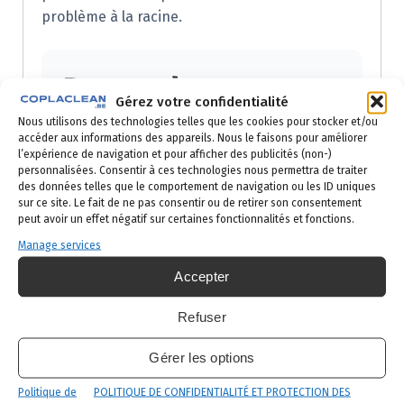
problème à la racine.
Demandez votre
Gérez votre confidentialité
devis gratuit
Nous utilisons des technologies telles que les cookies pour stocker et/ou
accéder aux informations des appareils. Nous le faisons pour améliorer
l’expérience de navigation et pour afficher des publicités (non-)
Réponse sous 24h ouvrées — par
personnalisées. Consentir à ces technologies nous permettra de traiter
des données telles que le comportement de navigation ou les ID uniques
téléphone ou email selon votre
sur ce site. Le fait de ne pas consentir ou de retirer son consentement
préférence.
peut avoir un effet négatif sur certaines fonctionnalités et fonctions.
Manage services
Prénom
Accepter
Refuser
Nom
Gérer les options
Politique de
POLITIQUE DE CONFIDENTIALITÉ ET PROTECTION DES