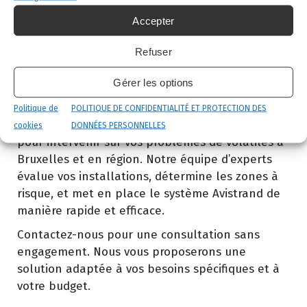
confiance que nous plaçons dans la qualité et la
durabilité de notre installation.
Accepter
Refuser
Intervenir avec CoplaClean à
Gérer les options
Bruxelles
CoplaClean est une entreprise agréée par les
Politique de
POLITIQUE DE CONFIDENTIALITÉ ET PROTECTION DES
autorités belges, disponible 24 heures sur 24
cookies
DONNÉES PERSONNELLES
pour intervenir sur vos problèmes de volatiles à
Bruxelles et en région. Notre équipe d’experts
évalue vos installations, détermine les zones à
risque, et met en place le système Avistrand de
manière rapide et efficace.
Contactez-nous pour une consultation sans
engagement. Nous vous proposerons une
solution adaptée à vos besoins spécifiques et à
votre budget.