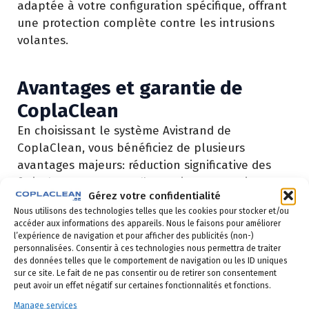
adaptée à votre configuration spécifique, offrant
une protection complète contre les intrusions
volantes.
Avantages et garantie de
CoplaClean
En choisissant le système Avistrand de
CoplaClean, vous bénéficiez de plusieurs
avantages majeurs: réduction significative des
frais de nettoyage et d’entretien, protection
Gérez votre confidentialité
sanitaire pour vos équipes et vos clients,
Nous utilisons des technologies telles que les cookies pour stocker et/ou
préservation de l’apparence de vos bâtiments, et
accéder aux informations des appareils. Nous le faisons pour améliorer
une solution durable et efficace.
l’expérience de navigation et pour afficher des publicités (non-)
personnalisées. Consentir à ces technologies nous permettra de traiter
CoplaClean garantit le matériel pendant 3 ans,
des données telles que le comportement de navigation ou les ID uniques
sur ce site. Le fait de ne pas consentir ou de retirer son consentement
vous assurant une sérénité prolongée et une
peut avoir un effet négatif sur certaines fonctionnalités et fonctions.
tranquillité d’esprit. Cette garantie reflète la
Manage services